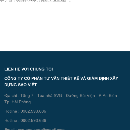
LIÊN HỆ VỚI CHÚNG TÔI
CÔNG TY CỔ PHẦN TƯ VẤN THIẾT KẾ VÀ GIÁM ĐỊNH XÂY
DỰNG SAO VIỆT
Địa chỉ : Tầng 7 - Tòa nhà SVG - Đường Bùi Viện - P. An Biên -
Tp. Hải Phòng
Hotline : 0902.593.686
Hotline : 0902.593.686
Email : svg.engineer@gmail.com