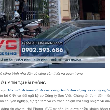
 công trình nhà dân vô cùng cần thiết và quan trọng
Ở UY TÍN TẠI HẢI PHÒNG
h vực
Giám định kiểm định các công trình dân dụng và công ngh
cán bộ CNV và đội ngũ kỹ sư Công ty Sao Việt. Chúng tôi đem đến niề
định chuyên nghiệp, sự tận tâm và có trách nhiệm với từng nhiệm vụ đư
đáng tin cậy tại Hải Phòng, SVG tự hào khi được nhiều khách hàng t