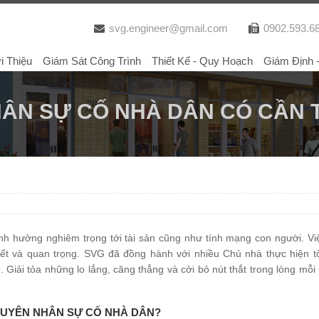
svg.engineer@gmail.com
0902.593.6
i Thiệu
Giám Sát Công Trình
Thiết Kế - Quy Hoạch
Giám Định 
ÂN SỰ CỐ NHÀ DÂN CÓ CẦN 
nh hưởng nghiêm trọng tới tài sản cũng như tính mạng con người. Việ
t và quan trọng. SVG đã đồng hành với nhiều Chủ nhà thực hiện tốt
n
. Giải tỏa những lo lắng, căng thẳng và cởi bỏ nút thắt trong lòng mỗ
NGUYÊN NHÂN SỰ CỐ NHÀ DÂN?