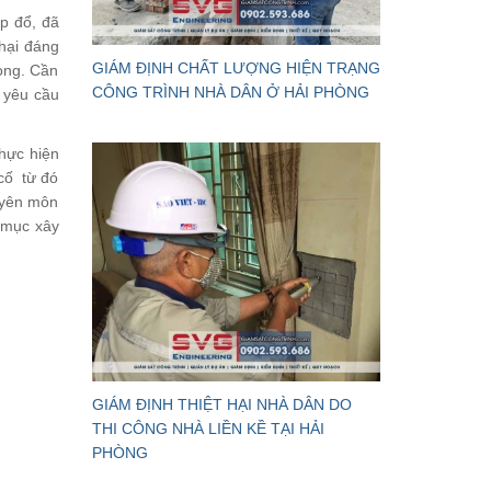
p đổ, đã
 hại đáng
GIÁM ĐỊNH CHẤT LƯỢNG HIỆN TRẠNG
rọng. Cần
CÔNG TRÌNH NHÀ DÂN Ở HẢI PHÒNG
 yêu cầu
hực hiện
cố từ đó
uyên môn
g mục xây
GIÁM ĐỊNH THIỆT HẠI NHÀ DÂN DO
THI CÔNG NHÀ LIỀN KỀ TẠI HẢI
PHÒNG