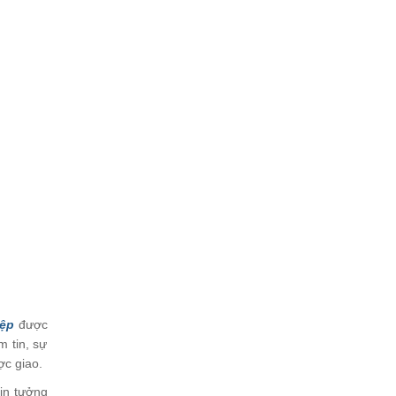
iệp
được
m tin, sự
ợc giao.
in tưởng