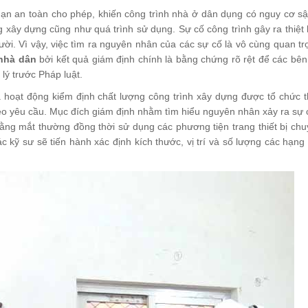
hạn an toàn cho phép, khiến công trình nhà ở dân dụng có nguy cơ sậ
g xây dựng cũng như quá trình sử dụng. Sự cố công trình gây ra thiệt
ời. Vì vậy, việc tìm ra nguyên nhân của các sự cố là vô cùng quan t
nhà dân
bởi kết quả giám định chính là bằng chứng rõ rệt để các bên
lý trước Pháp luật.
 hoạt động kiểm định chất lượng công trình xây dựng được tổ chức t
o yêu cầu. Mục đích giám định nhằm tìm hiểu nguyên nhân xảy ra sự 
ằng mắt thường đồng thời sử dụng các phương tiện trang thiết bị ch
c kỹ sư sẽ tiến hành xác định kích thước, vị trí và số lượng các hạn