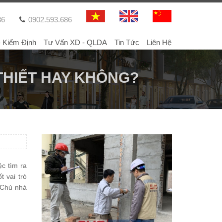
86
0902.593.686
- Kiểm Định
Tư Vấn XD - QLDA
Tin Tức
Liên Hệ
THIẾT HAY KHÔNG?
c tìm ra
 vai trò
i Chủ nhà