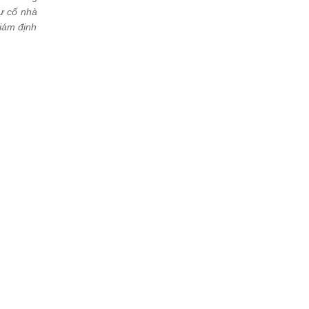
ự cố nhà
iám định