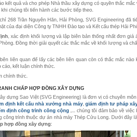
báo kết quả và cho phép Nhà thầu xây dựng có quyền thắc mắc
khi chúng tôi tiến hành các bước tiếp theo.
a chỉ 268 Trần Nguyên Hãn, Hải Phòng, SVG Engineering đã t
mặt của đại diện Công ty TNHH Đào tạo và Kết cấu thép Hải Ph
định
, xác định khối lượng và lập biên bản thống nhất đơn giá
hòng. Đồng thời giải quyết các thắc mắc về khối lượng và ch
bên liên quan để lấy các bên liên quan còn có thắc mắc nào
cáo, kết luận chính thức.
n chính thức.
TRANH CHẤP HỢP ĐỒNG XÂY DỰNG
xây dựng Sao Việt (SVG Engineering) là đơn vị có chuyên môn
ểm định kết cấu nhà xưởng nhà máy
,
giám định tư pháp xâ
iểm định công trình công cộng
,... chúng tôi đảm bảo về việc 
ng công trình thuộc dự án nhà máy Thép Cửu Long. Dưới đây l
ấp hợp đồng xây dựng
: