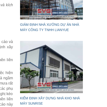
 và kích
GIÁM ĐỊNH NHÀ XƯỞNG DỰ ÁN NHÀ
MÁY CÔNG TY TNHH LIANYUE
 cáo và
định xây
bên liên
iệc hiện
 là ngầm
 mưa rất
 các phụ
nghị kéo
KIỂM ĐỊNH XÂY DỰNG NHÀ KHO NHÀ
bên liên
MÁY SUNRISE
 cáo này