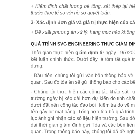
+
Kiểm định chất lượng bê tông, sắt thép tại hiệ
thước thực tế s
o
với hồ sơ quyết toán.
3-
Xác định đơn giá và giá trị thực hiện của c
+ Đề xuất phương án xử lý, hạng mục nào không c
QUÁ TRÌNH SVG ENGINEERING THỰC GIÁM Đ
Thời gian thực hiện
giám định
từ ngày 19/7/20
kết luận chính thức. Dưới đây là tóm tắt quá 
dựng:
- Đầu tiên, chúng tôi gửi văn bản thông báo về 
quan. Sau đó tòa án sẽ gửi thông báo cho các b
- Chúng tôi thực hiện các công tác khảo sát, k
trường ngày bị kéo dài hơn dự kiến do tính chấ
dưới đất nên công tác đào bới, kiểm tra đo vẽ mấ
lớn gây lụt mặt bằng. Tổng hợp tòa bộ quá trìn
lục ảnh ghi nhận các số liệu hiện trường. Sau đ
dài thời gian giám định gửi Tòa và các bên liê
quan.
Trong thông báo này, chúng tôi đã đề ngh