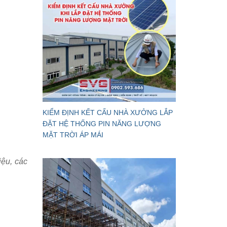
KIỂM ĐỊNH KẾT CẤU NHÀ XƯỞNG LẮP
ĐẶT HỆ THỐNG PIN NĂNG LƯỢNG
MẶT TRỜI ÁP MÁI
iệu, các