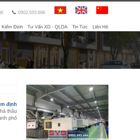
86
0902.593.686
- Kiểm Định
Tư Vấn XD - QLDA
Tin Tức
Liên Hệ
ểm định
Nhà thầu
ành phố