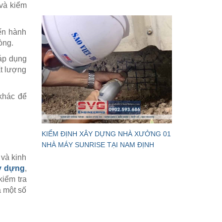
 và kiểm
iến hành
òng.
 áp dụng
ất lượng
 khác để
KIỂM ĐỊNH XÂY DỰNG NHÀ XƯỞNG 01
NHÀ MÁY SUNRISE TẠI NAM ĐỊNH
 và kinh
y dựng
,
kiểm tra
à một số