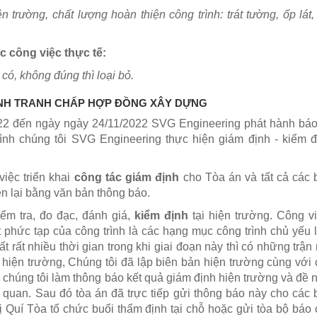
n trường, chất lượng hoàn thiện công trình: trát tường, ốp lát,
ác công việc thực tế
:
ó, không đúng thì loại bỏ.
ỊNH TRANH CHẤP HỢP ĐỒNG XÂY DỰNG
22 đến ngày ngày 24/11/2022 SVG Engineering phát hành báo
trình chúng tôi SVG Engineering thực hiện giám định - kiểm 
việc triển khai
công tác giám định
cho Tòa án và tất cả các 
ên lại bằng văn bản thông báo.
iểm tra, đo đạc, đánh giá,
kiểm định
tại hiện trường. Công v
t phức tạp của công trình là các hạng mục công trình chủ yếu
t rất nhiều thời gian trong khi giai đoạn này thì có những trận
h hiện trường, Chúng tôi đã lập biên bản hiện trường cùng với
ó chúng tôi làm thông báo kết quả giám định hiện trường và đề 
n quan. Sau đó tòa án đã trực tiếp gửi thông báo này cho các 
ị Quí Tòa tổ chức buổi thẩm định tại chỗ hoặc gửi tòa bộ báo