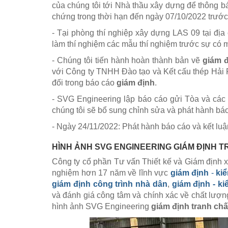
của chúng tôi tới Nhà thầu xây dựng để thông 
chứng trong thời hạn đến ngày 07/10/2022 trước 
- Tại phòng thí nghiệp xây dựng LAS 09 tại đị
làm thí nghiệm các mẫu thí nghiệm trước sự có 
- Chúng tôi tiến hành hoàn thành bản vẽ
giám 
với Công ty TNHH Đào tạo và Kết cấu thép Hải P
đối trong báo cáo
giám định
.
- SVG Engineering lập báo cáo gửi Tòa và các 
chúng tôi sẽ bổ sung chỉnh sửa và phát hành báo 
- Ngày 24/11/2022: Phát hành báo cáo và kết luậ
HÌNH ẢNH SVG ENGINEERING GIÁM ĐỊNH 
Công ty cổ phần Tư vấn Thiết kế và Giám định 
nghiệm hơn 17 năm về lĩnh vực
giám định
-
ki
giám định công trình nhà dân
,
giám định - k
và đánh giá công tâm và chính xác về chất lượ
hình ảnh SVG Engineering
giám định tranh ch