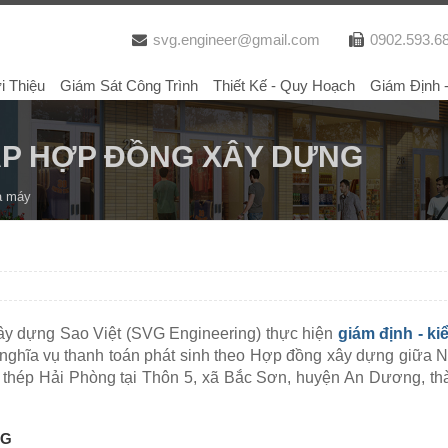
svg.engineer@gmail.com
0902.593.6
i Thiệu
Giám Sát Công Trình
Thiết Kế - Quy Hoạch
Giám Định 
ẤP HỢP ĐỒNG XÂY DỰNG
à máy
xây dựng Sao Việt (SVG Engineering) thực hiện
giám định - ki
 nghĩa vụ thanh toán phát sinh theo Hợp đồng xây dựng giữa 
thép Hải Phòng tại Thôn 5, xã Bắc Sơn, huyện An Dương, th
NG