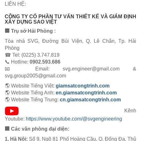
LIÊN HỆ:
CÔNG TY CỔ PHẦN TƯ VẤN THIẾT KẾ VÀ GIÁM ĐỊNH
XÂY DỰNG SAO VIỆT
🏢 Trụ sở Hải Phòng :
Tòa nhà SVG, Đường Bùi Viện, Q. Lê Chân, Tp. Hải
Phòng
☎ Tel: (0225) 3.747.819
📞 Hotline:
0902.593.686
📧 Email: svg.engineer@gmail.com &
svg.group2005@gmail.com
🌎 Website Tiếng Việt:
giamsatcongtrinh.com
🌎 Website Tiếng Anh:
en.giamsatcongtrinh.com
🌎 Website Tiếng Trung:
cn.giamsatcongtrinh.com
Kênh
Youtube:
https://www.youtube.com/@svgengineering
🏢 Các văn phòng đại diện:
1, Hà Nội:
Số 9, Ngõ 81 Phố Hoàng Cầu, Q. Đống Đa, Thủ