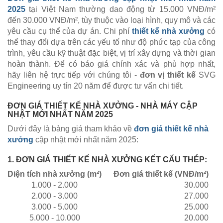
2025
tại Việt Nam thường dao động từ 15.000 VNĐ/m²
đến 30.000 VNĐ/m², tùy thuộc vào loại hình, quy mô và các
yêu cầu cụ thể của dự án. Chi phí
thiết kế nhà xưởng
có
thể thay đổi dựa trên các yếu tố như độ phức tạp của công
trình, yêu cầu kỹ thuật đặc biệt, vị trí xây dựng và thời gian
hoàn thành. Để có báo giá chính xác và phù hợp nhất,
hãy liên hệ trực tiếp với chúng tôi -
đơn vị thiết kế
SVG
Engineering uy tín 20 năm để được tư vấn chi tiết.
ĐƠN GIÁ THIẾT KẾ NHÀ XƯỞNG - NHÀ MÁY CẬP
NHẬT MỚI NHẤT NĂM 2025
Dưới đây là bảng giá tham khảo về
đơn giá thiết kế nhà
xưởng
cập nhật mới nhất năm 2025:
1. ĐƠN GIÁ THIẾT KẾ NHÀ XƯỞNG KẾT CẤU THÉP:
Diện tích nhà xưởng (m²)
Đơn giá thiết kế (VNĐ/m²)
1.000 - 2.000
30.000
2.000 - 3.000
27.000
3.000 - 5.000
25.000
5.000 - 10.000
20.000