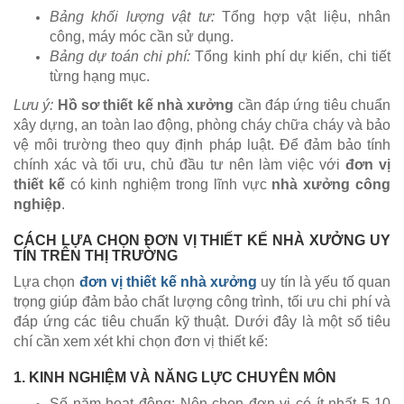
Bảng khối lượng vật tư:
Tổng hợp vật liệu, nhân
công, máy móc cần sử dụng.
Bảng dự toán chi phí:
Tổng kinh phí dự kiến, chi tiết
từng hạng mục.
Lưu ý:
Hồ sơ thiết kế nhà xưởng
cần đáp ứng tiêu chuẩn
xây dựng, an toàn lao động, phòng cháy chữa cháy và bảo
vệ môi trường theo quy định pháp luật. Để đảm bảo tính
chính xác và tối ưu, chủ đầu tư nên làm việc với
đơn vị
thiết kế
có kinh nghiệm trong lĩnh vực
nhà xưởng công
nghiệp
.
CÁCH LỰA CHỌN ĐƠN VỊ THIẾT KẾ NHÀ XƯỞNG UY
TÍN TRÊN THỊ TRƯỜNG
Lựa chọn
đơn vị thiết kế nhà xưởng
uy tín là yếu tố quan
trọng giúp đảm bảo chất lượng công trình, tối ưu chi phí và
đáp ứng các tiêu chuẩn kỹ thuật. Dưới đây là một số tiêu
chí cần xem xét khi chọn đơn vị thiết kế:
1. KINH NGHIỆM VÀ NĂNG LỰC CHUYÊN MÔN
Số năm hoạt động: Nên chọn đơn vị có ít nhất 5-10