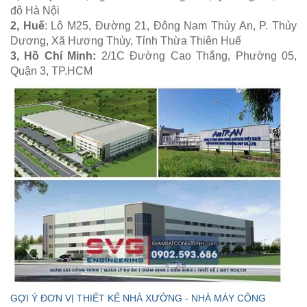
đô Hà Nội
2, Huế
: Lô M25, Đường 21, Đông Nam Thủy An, P. Thủy
Dương, Xã Hương Thủy, Tỉnh Thừa Thiên Huế
3, Hồ Chí Minh:
2/1C Đường Cao Thắng, Phường 05,
Quận 3, TP.HCM
GỢI Ý ĐƠN VỊ THIẾT KẾ NHÀ XƯỞNG - NHÀ MÁY CÔNG