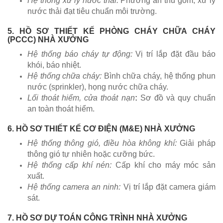
Hệ thống xử lý nước thải:
Phương án thu gom, xử lý
nước thải đạt tiêu chuẩn môi trường.
5. HỒ SƠ THIẾT KẾ PHÒNG CHÁY CHỮA CHÁY
(PCCC) NHÀ XƯỞNG
Hệ thống báo cháy tự động:
Vị trí lắp đặt đầu báo
khói, báo nhiệt.
Hệ thống chữa cháy:
Bình chữa cháy, hệ thống phun
nước (sprinkler), họng nước chữa cháy.
Lối thoát hiểm, cửa thoát nạn
:
Sơ đồ và quy chuẩn
an toàn thoát hiểm.
6. HỒ SƠ THIẾT KẾ CƠ ĐIỆN (M&E) NHÀ XƯỞNG
Hệ thống thông gió, điều hòa không khí:
Giải pháp
thông gió tự nhiên hoặc cưỡng bức.
Hệ thống cấp khí nén:
Cấp khí cho máy móc sản
xuất.
Hệ thống camera an ninh:
Vị trí lắp đặt camera giám
sát.
7. HỒ SƠ DỰ TOÁN CÔNG TRÌNH NHÀ XƯỞNG