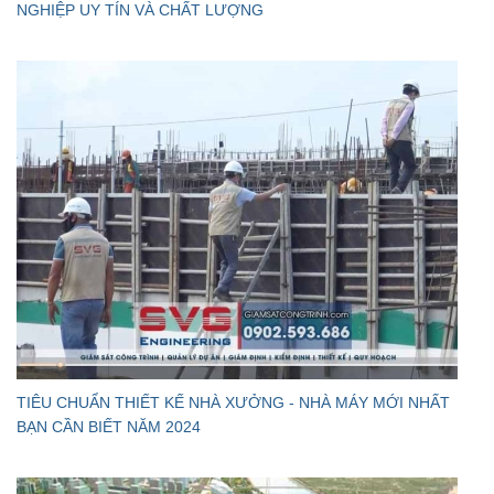
NGHIỆP UY TÍN VÀ CHẤT LƯỢNG
TIÊU CHUẨN THIẾT KẾ NHÀ XƯỞNG - NHÀ MÁY MỚI NHẤT
BẠN CẦN BIẾT NĂM 2024