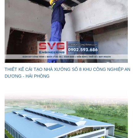
THIẾT KẾ CẢI TẠO NHÀ XƯỞNG SỐ 8 KHU CÔNG NGHIỆP AN
DƯƠNG - HẢI PHÒNG