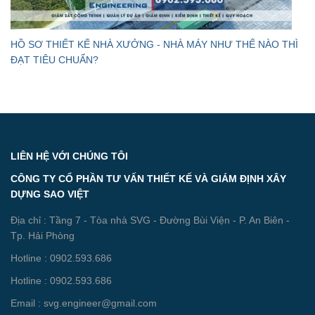
HỒ SƠ THIẾT KẾ NHÀ XƯỞNG - NHÀ MÁY NHƯ THẾ NÀO THÌ
ĐẠT TIÊU CHUẨN?
LIÊN HỆ VỚI CHÚNG TÔI
CÔNG TY CỔ PHẦN TƯ VẤN THIẾT KẾ VÀ GIÁM ĐỊNH XÂY
DỰNG SAO VIỆT
Địa chỉ : Tầng 7 - Tòa nhà SVG - Đường Bùi Viện - P. An Biên -
Tp. Hải Phòng
Hotline : 0902.593.686
Hotline : 0902.593.686
Email : svg.engineer@gmail.com