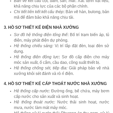
Bản vẽ kết cấu cột, dầm, sàn, mái
:
Xác định vật liệu,
khả năng chịu lực của các bộ phận chính.
Chi tiết liên kết kết cấu thép
:
Bản vẽ hàn, bulong, bản
mã để đảm bảo khả năng chịu tải.
3. HỒ SƠ THIẾT KẾ ĐIỆN NHÀ XƯỞNG
Sơ đồ hệ thống điện tổng thể
:
Bố trí trạm biến áp, tủ
điện, máy phát điện dự phòng.
Hệ thống chiếu sáng:
Vị trí lắp đặt đèn, loại đèn sử
dụng.
Hệ thống điện động lực
:
Sơ đồ cấp điện cho máy
móc sản xuất, ổ cắm, cầu dao, công suất thiết bị.
Hệ thống chống sét, tiếp địa:
Giải pháp bảo vệ nhà
xưởng khỏi sét đánh và rò rỉ điện.
4. HỒ SƠ THIẾT KẾ CẤP THOÁT NƯỚC NHÀ XƯỞNG
Hệ thống cấp nước:
Đường ống, bể chứa, máy bơm
cấp nước cho sản xuất và sinh hoạt.
Hệ thống thoát nước:
Nước thải sinh hoạt, nước
mưa, nước làm mát máy móc.