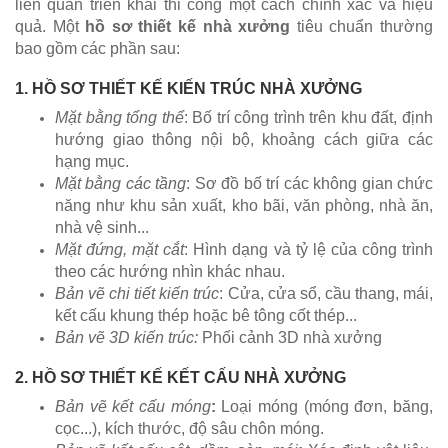
liên quan triển khai thi công một cách chính xác và hiệu
quả. Một
hồ sơ thiết kế nhà xưởng
tiêu chuẩn thường
bao gồm các phần sau:
1. HỒ SƠ THIẾT KẾ KIẾN TRÚC NHÀ XƯỞNG
Mặt bằng tổng thể
: Bố trí công trình trên khu đất, định
hướng giao thông nội bộ, khoảng cách giữa các
hạng mục.
Mặt bằng các tầng
: Sơ đồ bố trí các không gian chức
năng như khu sản xuất, kho bãi, văn phòng, nhà ăn,
nhà vệ sinh...
Mặt đứng, mặt cắt
: Hình dạng và tỷ lệ của công trình
theo các hướng nhìn khác nhau.
Bản vẽ chi tiết kiến trúc
: Cửa, cửa sổ, cầu thang, mái,
kết cấu khung thép hoặc bê tông cốt thép...
Bản vẽ 3D kiến trúc:
Phối cảnh 3D nhà xưởng
2. HỒ SƠ THIẾT KẾ KẾT CẤU NHÀ XƯỞNG
Bản vẽ kết cấu móng
:
Loại móng (móng đơn, băng,
cọc...), kích thước, độ sâu chôn móng.