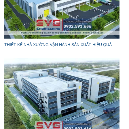
THIẾT KẾ NHÀ XƯỞNG VẬN HÀNH SẢN XUẤT HIỆU QUẢ