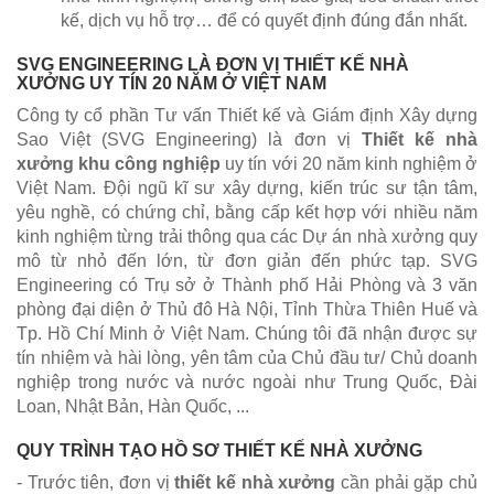
kế, dịch vụ hỗ trợ… để có quyết định đúng đắn nhất.
SVG ENGINEERING LÀ ĐƠN VỊ THIẾT KẾ NHÀ
XƯỞNG UY TÍN 20 NĂM Ở VIỆT NAM
Công ty cổ phần Tư vấn Thiết kế và Giám định Xây dựng
Sao Việt (SVG Engineering) là đơn vị
Thiết kế nhà
xưởng khu công nghiệp
uy tín với 20 năm kinh nghiệm ở
Việt Nam. Đội ngũ kĩ sư xây dựng, kiến trúc sư tận tâm,
yêu nghề, có chứng chỉ, bằng cấp kết hợp với nhiều năm
kinh nghiệm từng trải thông qua các Dự án nhà xưởng quy
mô từ nhỏ đến lớn, từ đơn giản đến phức tạp. SVG
Engineering có Trụ sở ở Thành phố Hải Phòng và 3 văn
phòng đại diện ở Thủ đô Hà Nội, Tỉnh Thừa Thiên Huế và
Tp. Hồ Chí Minh ở Việt Nam. Chúng tôi đã nhận được sự
tín nhiệm và hài lòng, yên tâm của Chủ đầu tư/ Chủ doanh
nghiệp trong nước và nước ngoài như Trung Quốc, Đài
Loan, Nhật Bản, Hàn Quốc, ...
QUY TRÌNH TẠO HỒ SƠ THIẾT KẾ NHÀ XƯỞNG
- Trước tiên, đơn vị
thiết kế nhà xưởng
cần phải gặp chủ