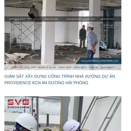
GIÁM SÁT XÂY DỰNG CÔNG TRÌNH NHÀ XƯỞNG DỰ ÁN
PROVIDENCE KCN AN DƯƠNG HẢI PHÒNG