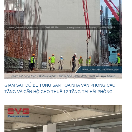
GIÁM SÁT ĐỔ BÊ TÔNG SÀN TÒA NHÀ VĂN PHÒNG CAO
TẦNG VÀ CĂN HỘ CHO THUÊ 12 TẦNG TẠI HẢI PHÒNG