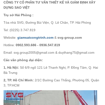
CÔNG TY CỔ PHẦN TƯ VẤN THIẾT KẾ VÀ GIÁM ĐỊNH XÂY
DỰNG SAO VIỆT
Trụ sở Hải Phòng :
Tòa nhà SVG, Đường Bùi Viện, Q. Lê Chân, TP. Hải Phòng
Tel: (0225) 3.747.819
Website:
giamsatcongtrinh.com
&
svg-group.com
Hotline:
0902.593.686 - 0936.547.819
Email: svg.group2005@gmail.com & duythang75@gmail.com
Các văn phòng đại diện:
1, Hà Nội:
Số 6/9 ngõ 121 Lê Thanh Nghị, P. Đồng Tâm, Q. Hai
Bà Trưng
2, TP. Hồ Chí Minh:
2/1C Đường Cao Thắng, Phường 05, Quận
3, TP.HCM