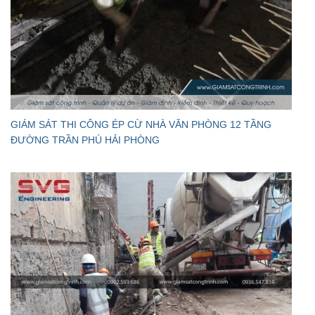
GIÁM SÁT THI CÔNG ÉP CỪ NHÀ VĂN PHÒNG 12 TẦNG
ĐƯỜNG TRẦN PHÚ HẢI PHÒNG