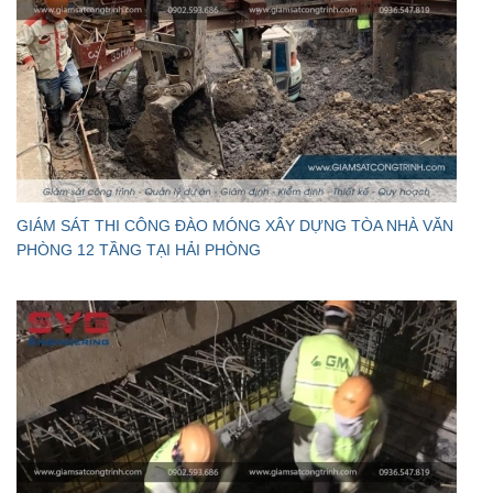
GIÁM SÁT THI CÔNG ĐÀO MÓNG XÂY DỰNG TÒA NHÀ VĂN
PHÒNG 12 TẦNG TẠI HẢI PHÒNG