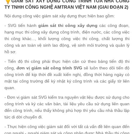
GIÁM SÁT XÂY DỰNG CÔNG TRÌNH TÒA NHÀ
CÔNG
TY TNHH CÔNG NGHỆ AMTRAN VIỆT NAM (GIAI ĐOẠN 2)
Nội dung công việc giám sát xây dựng thực hiện bao gồm:
- SVG tiến hành
giám sát thi công xây dựng
các công đoạn,
hạng mục thi công xây dựng công trình, điện nước, các công việc
thi công khác..., khối lượng công việc thi công, chất lượng thi
công và an toàn vệ sinh lao động, vệ sinh môi trường và quản lý
hồ sơ.
- Tiến độ thi công phải thực hiện căn cứ theo bảng tiến độ thi
công,
đơn vị giám sát công trình SVG
sẽ luôn theo dõi tiến độ
công trình để kịp thời đề xuất kiến nghị, đồng thời hàng ngày có
mặt tại công trường để ký nhật ký công trình và các giấy tờ liên
quan.
- Đơn vị giám sát SVG kiểm tra nguyên vật liệu được sử dụng cho
công trình và ký các văn bản, tài liệu yêu cầu sử dụng liên quan
đến công trình, nếu thấy không phù hợp thì yêu cầu nhà thầu lập
tức di dời chuyển đi.
- Thực hiện công việc giám sát đối với tất cả vấn đề liên quan đến
con người - người giám sát và công nhân được Nhà thầu thi công