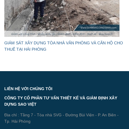
GIÁM SÁT XÂY DỰNG TÒA NHÀ VĂN PHÒNG VÀ CĂN HỘ CHO
THUÊ TẠI HẢI PHÒNG
LIÊN HỆ VỚI CHÚNG TÔI
CÔNG TY CỔ PHẦN TƯ VẤN THIẾT KẾ VÀ GIÁM ĐỊNH XÂY
DỰNG SAO VIỆT
Địa chỉ : Tầng 7 - Tòa nhà SVG - Đường Bùi Viện - P. An Biên -
Tp. Hải Phòng