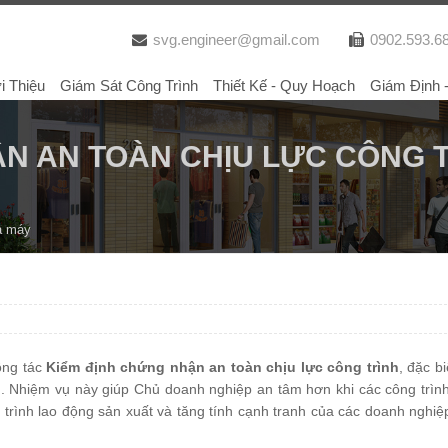
svg.engineer@gmail.com
0902.593.6
i Thiệu
Giám Sát Công Trình
Thiết Kế - Quy Hoạch
Giám Định 
ẬN AN TOÀN CHỊU LỰC CÔNG 
à máy
ông tác
Kiểm định chứng nhận an toàn chịu lực công trình
, đặc bi
 Nhiệm vụ này giúp Chủ doanh nghiệp an tâm hơn khi các công trình
trình lao động sản xuất và tăng tính cạnh tranh của các doanh nghiệp