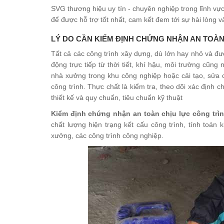
SVG thương hiệu uy tín - chuyên nghiệp trong lĩnh vự
để được hỗ trợ tốt nhất, cam kết đem tới sự hài lòng v
LÝ DO CẦN KIỂM ĐỊNH CHỨNG NHẬN AN TOÀN
Tất cả các công trình xây dựng, dù lớn hay nhỏ và đ
động trực tiếp từ thời tiết, khí hậu, môi trường cũn
nhà xưởng trong khu công nghiệp hoặc cải tạo, sửa c
công trình. Thực chất là kiểm tra, theo dõi xác định 
thiết kế và quy chuẩn, tiêu chuẩn kỹ thuật
Kiểm định chứng nhận an toàn chịu lực công trì
chất lượng hiện trạng kết cấu công trình, tính toán
xưởng, các công trình công nghiệp.