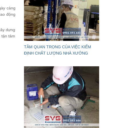
gày càng
 lao động
xây dựng
, tận tâm
TẦM QUAN TRỌNG CỦA VIỆC KIỂM
ĐỊNH CHẤT LƯỢNG NHÀ XƯỞNG