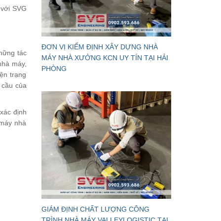
 với SVG
ĐƠN VỊ KIỂM ĐỊNH XÂY DỰNG NHÀ
những tác
MÁY NHÀ XƯỞNG KCN UY TÍN TẠI HẢI
 nhà máy,
PHÒNG
ện trạng
u cầu của
xác định
 máy nhà
GIÁM ĐỊNH CHẤT LƯỢNG CÔNG
TRÌNH NHÀ MÁY VALLEYLOGISTIC TẠI