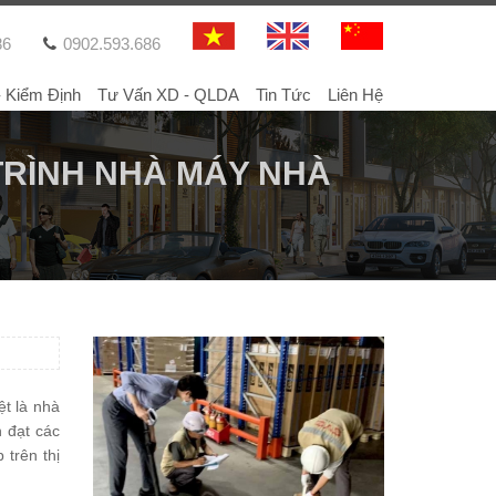
86
0902.593.686
- Kiểm Định
Tư Vấn XD - QLDA
Tin Tức
Liên Hệ
TRÌNH NHÀ MÁY NHÀ
ệt là nhà
 đạt các
 trên thị