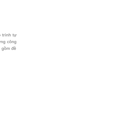
trình tự
ợng công
ao gồm đề