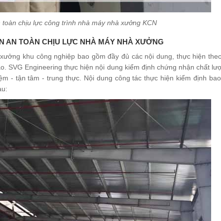
 toàn chịu lực công trình nhà máy nhà xưởng KCN
ẬN AN TOÀN CHỊU LỰC NHÀ MÁY NHÀ XƯỞNG
xưởng khu công nghiệp bao gồm đầy đủ các nội dung, thực hiện theo 
ào. SVG Engineering thực hiện nội dung kiểm định chứng nhận chất lư
iệm - tận tâm - trung thực. Nội dung công tác thực hiện kiểm định b
au: