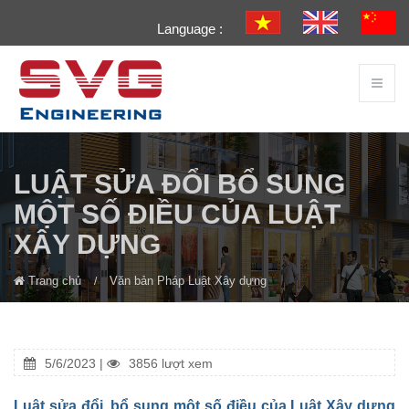
Language :
LUẬT SỬA ĐỔI BỔ SUNG
MỘT SỐ ĐIỀU CỦA LUẬT
XÂY DỰNG
Trang chủ
Văn bản Pháp Luật Xây dựng
5/6/2023 |
3856 lượt xem
Luật sửa đổi, bổ sung một số điều của Luật Xây dựng