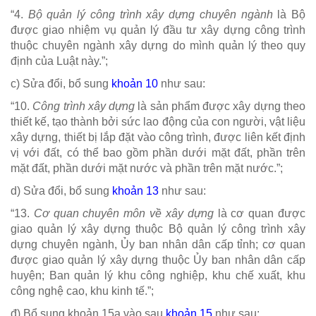
“4.
Bộ quản lý công trình xây dựng chuyên ngành
là Bộ
được giao nhiệm vụ quản lý đầu tư xây dựng công trình
thuộc chuyên ngành xây dựng do mình quản lý theo quy
định của Luật này.”;
c) Sửa đổi, bổ sung
khoản 10
như sau:
“10.
Công trình xây dựng
là sản phẩm được xây dựng theo
thiết kế, tạo thành bởi sức lao động của con người, vật liệu
xây dựng, thiết bị lắp đặt vào công trình, được liên kết định
vị với đất, có thể bao gồm phần dưới mặt đất, phần trên
mặt đất, phần dưới mặt nước và phần trên mặt nước.”;
d) Sửa đổi, bổ sung
khoản 13
như sau:
“13.
Cơ quan chuyên môn về xây dựng
là cơ quan được
giao quản lý xây dựng thuộc Bộ quản lý công trình xây
dựng chuyên ngành, Ủy ban nhân dân cấp tỉnh; cơ quan
được giao quản lý xây dựng thuộc Ủy ban nhân dân cấp
huyện; Ban quản lý khu công nghiệp, khu chế xuất, khu
công nghệ cao, khu kinh tế.”;
đ) Bổ sung khoản 15a vào sau
khoản 15
như sau: