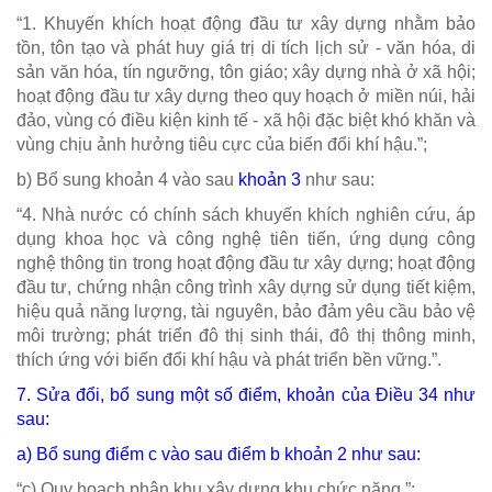
“1. Khuyến khích hoạt động đầu tư xây dựng nhằm bảo
tồn, tôn tạo và phát huy giá trị di tích lịch sử - văn hóa, di
sản văn hóa, tín ngưỡng, tôn giáo; xây dựng nhà ở xã hội;
hoạt động đầu tư xây dựng theo quy hoạch ở miền núi, hải
đảo, vùng có điều kiện kinh tế - xã hội đặc biệt khó khăn và
vùng chịu ảnh hưởng tiêu cực của biến đổi khí hậu.”;
b) Bổ sung khoản 4 vào sau
khoản 3
như sau:
“4. Nhà nước có chính sách khuyến khích nghiên cứu, áp
dụng khoa học và công nghệ tiên tiến, ứng dụng công
nghệ thông tin trong hoạt động đầu tư xây dựng; hoạt động
đầu tư, chứng nhận công trình xây dựng sử dụng tiết kiệm,
hiệu quả năng lượng, tài nguyên, bảo đảm yêu cầu bảo vệ
môi trường; phát triển đô thị sinh thái, đô thị thông minh,
thích ứng với biến đổi khí hậu và phát triển bền vững.”.
7. Sửa đổi, bổ sung một số điểm, khoản của
Điều 34
như
sau:
a) Bổ sung điểm c vào sau
điểm b khoản 2
như sau:
“c) Quy hoạch phân khu xây dựng khu chức năng.”;