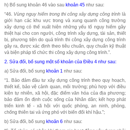
h) Bổ sung khoản 46 vào sau
khoản 45
như sau:
“46.
Vùng nguy hiểm trong thi công xây dựng công trình
là
giới hạn các khu vực trong và xung quanh công trường
xây dựng có thể xuất hiện những yếu tố nguy hiểm gây
thiệt hại cho con người, công trình xây dựng, tài sản, thiết
bị, phương tiện do quá trình thi công xây dựng công trình
gây ra, được xác định theo tiêu chuẩn, quy chuẩn kỹ thuật
và biện pháp tổ chức thi công xây dựng công trình.”.
2. Sửa đổi, bổ sung một số khoản của
Điều 4
như sau:
a) Sửa đổi, bổ sung
khoản 1
như sau:
“1. Bảo đảm đầu tư xây dựng công trình theo quy hoạch,
thiết kế, bảo vệ cảnh quan, môi trường; phù hợp với điều
kiện tự nhiên, xã hội, đặc điểm văn hóa của địa phương;
bảo đảm ổn định cuộc sống của Nhân dân; kết hợp phát
triển kinh tế - xã hội với quốc phòng, an ninh, phòng,
chống thiên tai và ứng phó với biến đổi khí hậu.”;
b) Sửa đổi, bổ sung
khoản 6
như sau: