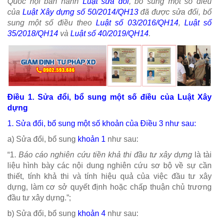
Quốc hội ban hành
Luật sửa đổi
, bổ sung một số điều
của
Luật Xây dựng số 50/2014/QH13
đã được sửa đổi, bổ
sung một số điều theo
Luật số 03/2016/QH14
,
Luật số
35/2018/QH14
và
Luật số 40/2019/QH14
.
Điều 1. Sửa đổi, bổ sung một số điều của Luật Xây
dựng
1. Sửa đổi, bổ sung một số khoản của
Điều 3
như sau:
a) Sửa đổi, bổ sung
khoản 1
như sau:
“1.
Báo cáo nghiên cứu tiền khả thi đầu tư xây dựng
là tài
liệu hình bày các nội dung nghiên cứu sơ bộ về sự cần
thiết, tính khả thi và tính hiệu quả của việc đầu tư xây
dựng, làm cơ sở quyết định hoặc chấp thuận chủ trương
đầu tư xây dựng.”;
b) Sửa đổi, bổ sung
khoản 4
như sau: