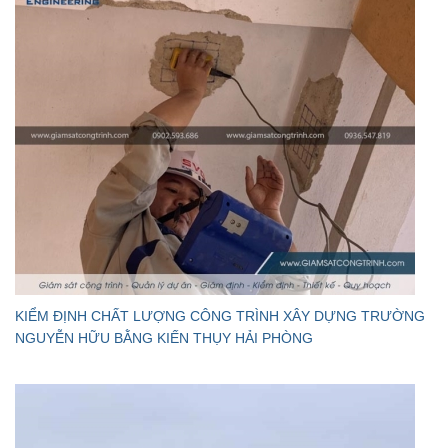
KIỂM ĐỊNH CHẤT LƯỢNG CÔNG TRÌNH XÂY DỰNG TRƯỜNG
NGUYỄN HỮU BẰNG KIẾN THỤY HẢI PHÒNG