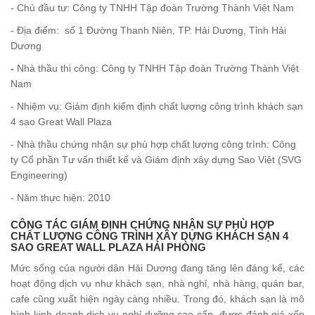
- Chủ đầu tư: Công ty TNHH Tập đoàn Trường Thành Việt Nam
- Địa điểm: số 1 Đường Thanh Niên, TP. Hải Dương, Tỉnh Hải
Dương
-
Nhà thầu thi công: Công ty TNHH Tập đoàn Trường Thành Việt
Nam
- Nhiệm vụ: Giám định kiểm định chất lượng công trình khách sạn
4 sao Great Wall Plaza
- Nhà thầu chứng nhận sự phù hợp chất lượng công trình: Công
ty Cổ phần Tư vấn thiết kế và Giám định xây dựng Sao Việt (SVG
Engineering)
- Năm thực hiện: 2010
CÔNG TÁC GIÁM ĐỊNH CHỨNG NHẬN SỰ PHÙ HỢP
CHẤT LƯỢNG CÔNG TRÌNH XÂY DỰNG KHÁCH SẠN 4
SAO GREAT WALL PLAZA HẢI PHÒNG
Mức sống của người dân Hải Dương đang tăng lên đáng kể, các
hoạt động dịch vụ như khách sạn, nhà nghỉ, nhà hàng, quán bar,
cafe cũng xuất hiện ngày càng nhiều. Trong đó, khách sạn là mô
hình kinh doanh dịch vụ nghỉ dưỡng cao cấp, được đánh giá xếp