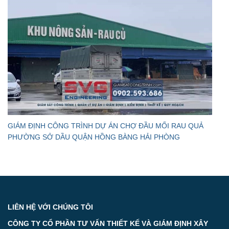
GIÁM ĐỊNH CÔNG TRÌNH DỰ ÁN CHỢ ĐẦU MỐI RAU QUẢ
PHƯỜNG SỞ DẦU QUẬN HỒNG BÀNG HẢI PHÒNG
LIÊN HỆ VỚI CHÚNG TÔI
CÔNG TY CỔ PHẦN TƯ VẤN THIẾT KẾ VÀ GIÁM ĐỊNH XÂY