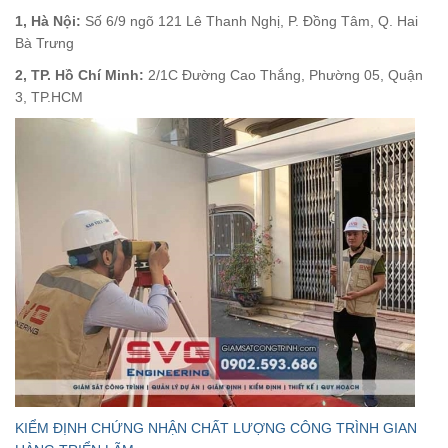
1, Hà Nội:
Số 6/9 ngõ 121 Lê Thanh Nghị, P. Đồng Tâm, Q. Hai
Bà Trưng
2, TP. Hồ Chí Minh:
2/1C Đường Cao Thắng, Phường 05, Quận
3, TP.HCM
KIỂM ĐỊNH CHỨNG NHẬN CHẤT LƯỢNG CÔNG TRÌNH GIAN