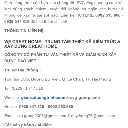
định công trình của bạn cho chúng tôi. SVG Engineering cam kết
làm đúng trách nhiệm, tuyệt đối không rút ngắn các bước và
không để xảy ra sai sót nào. Liên hệ HOTLINE
0902.593.686 -
0936.547.819
để biết thêm chi tiết!
THÔNG TIN LIÊN HỆ:
WE CREAT HOME - TRUNG TÂM THIẾT KẾ KIẾN TRÚC &
XÂY DỰNG CREAT HOME
CÔNG TY CỔ PHẦN TƯ VẤN THIẾT KẾ VÀ GIÁM ĐỊNH XÂY
DỰNG SAO VIỆT
Trụ sở Hải Phòng :
Tòa nhà SVG, Đường Bùi Viện, Q. Lê Chân, TP. Hải Phòng
Tel: (0225) 3.747.819
Website:
giamsatcongtrinh.com
&
svg-group.com
Hotline:
0936.547.819 - 0902.593.686
Email: svg.group2005@gmail.com & duythang75@gmail.com
Các văn phòng đại diện: