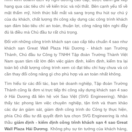
hạng qua các tiêu chí về kiến trúc và nội thất. Bên cạnh yếu tố về
mặt thẩm mỹ, hình thức bắt mắt và sang trọng thu hút sự chú ý
của du khách, chất lượng thi công xây dựng các công trình khách
sạn đảm bảo tiêu chí an toàn, thuận lợi, công năng tiện nghi đầy
đủ là điều mà Chủ đầu tư rất chú trọng.
Đối với những công trình khách sạn cao cấp tiêu chuẩn 4 sao như
khách sạn Great Wall Plaza Hải Dương - khách sạn Trường
Thành, Chủ đầu tư Công ty TNHH Tập đoàn Trường Thành Việt
Nam quan tâm rất lớn đến việc giám định, kiểm định, kiểm tra lại
toàn bộ chất lượng công trình xem có đạt tiêu chí hay chưa và có
cần thay đổi công năng gì cho phù hợp và an toàn nhất không.
Tìm hiểu từ các đối tác, bạn bè doanh nghiệp, Tập đoàn Trường
Thành cũng là đơn vị trực tiếp thi công xây dựng khách sạn 4 sao
ở Hải Dương đã liên hệ với Sao Việt (SVG Engineering). Nhận
thấy tác phong làm việc chuyên nghiệp, tận tình và tham khảo
các dự án giám sát, giám định công trình do Công ty thực hiện,
phía Chủ đầu tư đã quyết định lựa chọn SVG Engineering là nhà
thầu
giám định - kiểm định công trình khách sạn 4 sao Great
Wall Plaza Hải Dương
. Không phụ sự tin tưởng của khách hàng,