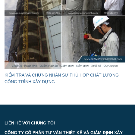
KIỂM TRA VÀ CHỨNG NHẬN SỰ PHÙ HỢP CHẤT LƯỢNG
CÔNG TRÌNH XÂY DỰNG
LIÊN HỆ VỚI CHÚNG TÔI
CÔNG TY CỔ PHẦN TƯ VẤN THIẾT KẾ VÀ GIÁM ĐỊNH XÂY