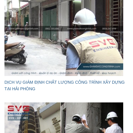
DỊCH VỤ GIÁM ĐỊNH CHẤT LƯỢNG CÔNG TRÌNH XÂY DỰNG
TẠI HẢI PHÒNG