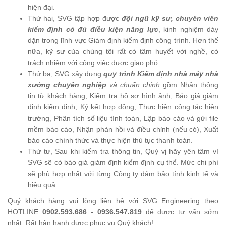
hiện đại.
Thứ hai, SVG tập hợp được
đội ngũ kỹ sư, chuyên viên
kiểm định có đủ điều kiện năng lực
, kinh nghiệm dày
dặn trong lĩnh vực Giám định kiểm định công trình. Hơn thế
nữa, kỹ sư của chúng tôi rất có tâm huyết với nghề, có
trách nhiệm với công việc được giao phó.
Thứ ba, SVG xây dựng
quy trình Kiểm định nhà máy nhà
xưởng chuyên nghiệp
và chuẩn chỉnh
gồm Nhận thông
tin từ khách hàng, Kiểm tra hồ sơ hình ảnh, Báo giá giám
định kiểm định, Ký kết hợp đồng, Thực hiện công tác hiện
trường, Phân tích số liệu tính toán, Lập báo cáo và gửi file
mềm báo cáo, Nhận phản hồi và điều chỉnh (nếu có), Xuất
báo cáo chính thức và thực hiện thủ tục thanh toán.
Thứ tư, Sau khi kiểm tra thông tin, Quý vị hãy yên tâm vì
SVG sẽ có báo giá giám định kiểm định cụ thể. Mức chi phí
sẽ phù hợp nhất với từng Công ty đảm bảo tính kinh tế và
hiệu quả.
Quý khách hàng vui lòng liên hệ với SVG Engineering theo
HOTLINE
0902.593.686 - 0936.547.819
để được tư vấn sớm
nhất. Rất hân hạnh được phục vụ Quý khách!