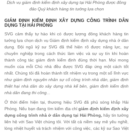
Dịch vụ giám định kiểm định xây dựng tại Hải Phòng được đông
đảo Quý khách hàng tin tưởng lựa chọn
GIÁM ĐỊNH KIỂM ĐỊNH XÂY DỰNG CÔNG TRÌNH DÂN
DỤNG TẠI HẢI PHÒNG
SVG cảm thấy tự hào khi có được lượng đông khách hàng tin
tưởng lựa chọn dịch vụ Giám định kiểm định xây dựng nhà ở dân
dụng. Đội ngũ kỹ sư SVG đã thể hiện rõ được năng lực, sự
chuyên nghiệp trong cách thức làm việc và sự uy tín khi hoàn
thành công tác giám định kiểm định đúng thời hạn. Mọi mong
muốn của mỗi Chủ nhà đều được SVG đáp ứng một cách tốt
nhất. Chúng tôi đã hoàn thành tốt nhiệm vụ trong một số lĩnh vực
như
giám định nguyên nhân sự cố công trình nhà dân, giám định
thiệt hại nhà dân do xây dựng nhà kế bên, giám định kiểm định
nhà dân đang thi công
...
Ở thời điểm hiện tại, thương hiệu SVG đã phủ sóng khắp Hải
Phòng. Nếu bạn đang tìm kiếm địa chỉ
giám định kiểm định xây
dựng công trình nhà ở dân dụng tại Hải Phòng,
hãy tin tưởng
liên hệ với Sao Việt chúng tôi. Với tất cả niềm say mê yêu nghề,
lòng nhiệt huyết và trách nhiệm với công việc, các kỹ sư Sao Việt