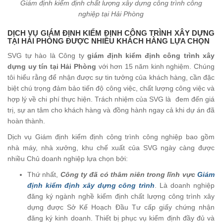
Giám định kiểm định chất lượng xây dựng công trình công
nghiệp tại Hải Phòng
DỊCH VỤ GIÁM ĐỊNH KIỂM ĐỊNH CÔNG TRÌNH XÂY DỰNG
TẠI HẢI PHÒNG ĐƯỢC NHIỀU KHÁCH HÀNG LỰA CHỌN
SVG tự hào là Công ty
giám định kiểm định công trình xây
dựng uy tín tại Hải Phòng
với hơn 15 năm kinh nghiệm. Chúng
tôi hiểu rằng để nhận được sự tin tưởng của khách hàng, cần đặc
biệt chú trọng đảm bảo tiến độ công việc, chất lượng công việc và
hợp lý về chi phí thực hiện. Trách nhiệm của SVG là đem đến giá
trị, sự an tâm cho khách hàng và đồng hành ngay cả khi dự án đã
hoàn thành.
Dịch vụ Giám định kiểm định công trình công nghiệp bao gồm
nhà máy, nhà xưởng, khu chế xuất của SVG ngày càng được
nhiều Chủ doanh nghiệp lựa chọn bởi:
Thứ nhất,
Công ty đã có thâm niên trong lĩnh vực
Giám
định kiểm định xây dựng công trình
. Là doanh nghiệp
đăng ký ngành nghề kiểm định chất lượng công trình xây
dựng được Sở Kế Hoạch Đầu Tư cấp giấy chứng nhận
đăng ký kinh doanh. Thiết bị phục vụ kiểm định đầy đủ và