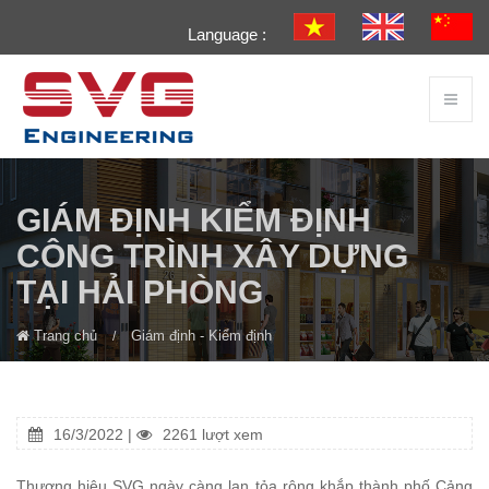
Language :
GIÁM ĐỊNH KIỂM ĐỊNH
CÔNG TRÌNH XÂY DỰNG
TẠI HẢI PHÒNG
Trang chủ
Giám định - Kiểm định
16/3/2022 |
2261 lượt xem
Thương hiệu SVG ngày càng lan tỏa rộng khắp thành phố Cảng