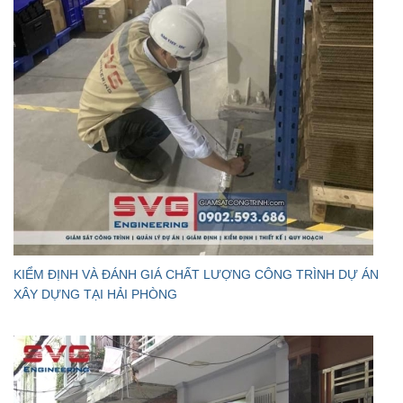
KIỂM ĐỊNH VÀ ĐÁNH GIÁ CHẤT LƯỢNG CÔNG TRÌNH DỰ ÁN
XÂY DỰNG TẠI HẢI PHÒNG