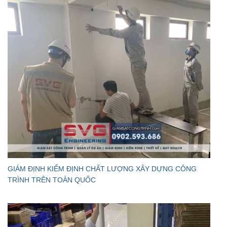
GIÁM ĐỊNH KIỂM ĐỊNH CHẤT LƯỢNG XÂY DỰNG CÔNG
TRÌNH TRÊN TOÀN QUỐC