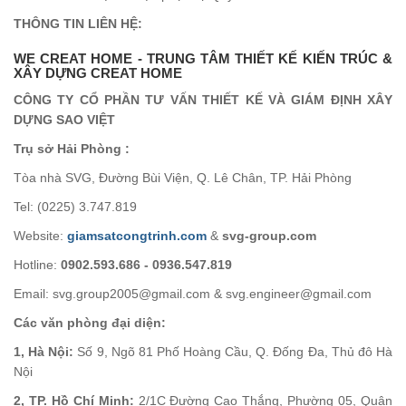
THÔNG TIN LIÊN HỆ:
WE CREAT HOME - TRUNG TÂM THIẾT KẾ KIẾN TRÚC &
XÂY DỰNG CREAT HOME
CÔNG TY CỔ PHẦN TƯ VẤN THIẾT KẾ VÀ GIÁM ĐỊNH XÂY
DỰNG SAO VIỆT
Trụ sở Hải Phòng :
Tòa nhà SVG, Đường Bùi Viện, Q. Lê Chân, TP. Hải Phòng
Tel: (0225) 3.747.819
Website:
giamsatcongtrinh.com
&
svg-group.com
Hotline:
0902.593.686 - 0936.547.819
Email: svg.group2005@gmail.com & svg.engineer@gmail.com
Các văn phòng đại diện:
1, Hà Nội:
Số 9, Ngõ 81 Phố Hoàng Cầu, Q. Đống Đa, Thủ đô Hà
Nội
2, TP. Hồ Chí Minh:
2/1C Đường Cao Thắng, Phường 05, Quận