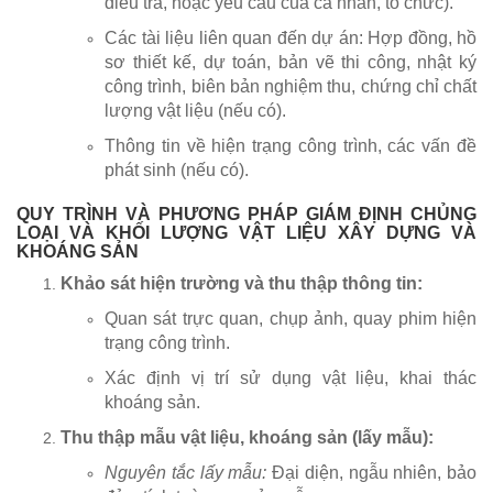
điều tra, hoặc yêu cầu của cá nhân, tổ chức).
Các tài liệu liên quan đến dự án: Hợp đồng, hồ
sơ thiết kế, dự toán, bản vẽ thi công, nhật ký
công trình, biên bản nghiệm thu, chứng chỉ chất
lượng vật liệu (nếu có).
Thông tin về hiện trạng công trình, các vấn đề
phát sinh (nếu có).
QUY TRÌNH VÀ PHƯƠNG PHÁP GIÁM ĐỊNH CHỦNG
LOẠI VÀ KHỐI LƯỢNG VẬT LIỆU XÂY DỰNG VÀ
KHOÁNG SẢN
Khảo sát hiện trường và thu thập thông tin:
Quan sát trực quan, chụp ảnh, quay phim hiện
trạng công trình.
Xác định vị trí sử dụng vật liệu, khai thác
khoáng sản.
Thu thập mẫu vật liệu, khoáng sản (lấy mẫu):
Nguyên tắc lấy mẫu:
Đại diện, ngẫu nhiên, bảo