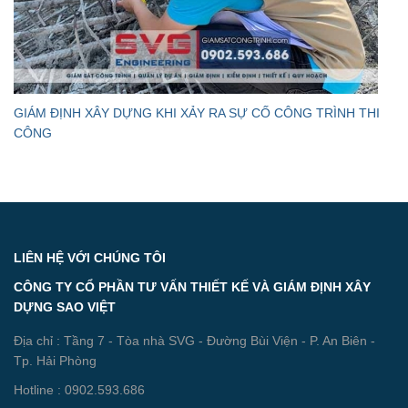
GIÁM ĐỊNH XÂY DỰNG KHI XẢY RA SỰ CỐ CÔNG TRÌNH THI
CÔNG
LIÊN HỆ VỚI CHÚNG TÔI
CÔNG TY CỔ PHẦN TƯ VẤN THIẾT KẾ VÀ GIÁM ĐỊNH XÂY
DỰNG SAO VIỆT
Địa chỉ : Tầng 7 - Tòa nhà SVG - Đường Bùi Viện - P. An Biên -
Tp. Hải Phòng
Hotline : 0902.593.686