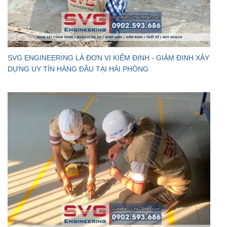
SVG ENGINEERING LÀ ĐƠN VỊ KIỂM ĐỊNH - GIÁM ĐỊNH XÂY
DỰNG UY TÍN HÀNG ĐẦU TẠI HẢI PHÒNG