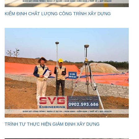
KIỂM ĐỊNH CHẤT LƯỢNG CÔNG TRÌNH XÂY DỰNG
TRÌNH TỰ THỰC HIỆN GIÁM ĐỊNH XÂY DỰNG