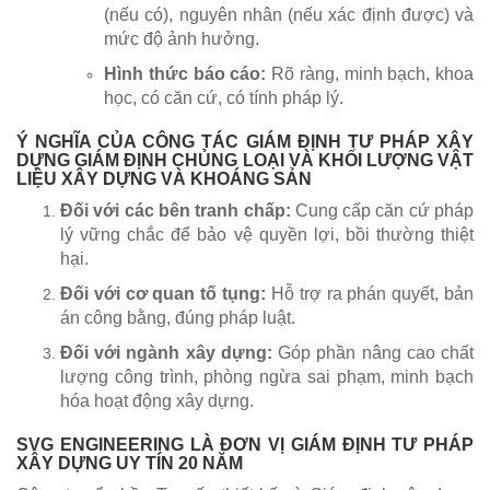
(nếu có), nguyên nhân (nếu xác định được) và
mức độ ảnh hưởng.
Hình thức báo cáo:
Rõ ràng, minh bạch, khoa
học, có căn cứ, có tính pháp lý.
Ý NGHĨA CỦA CÔNG TÁC GIÁM ĐỊNH TƯ PHÁP XÂY
DỰNG GIÁM ĐỊNH CHỦNG LOẠI VÀ KHỐI LƯỢNG VẬT
LIỆU XÂY DỰNG VÀ KHOÁNG SẢN
Đối với các bên tranh chấp:
Cung cấp căn cứ pháp
lý vững chắc để bảo vệ quyền lợi, bồi thường thiệt
hại.
Đối với cơ quan tố tụng:
Hỗ trợ ra phán quyết, bản
án công bằng, đúng pháp luật.
Đối với ngành xây dựng:
Góp phần nâng cao chất
lượng công trình, phòng ngừa sai phạm, minh bạch
hóa hoạt động xây dựng.
SVG ENGINEERING LÀ ĐƠN VỊ GIÁM ĐỊNH TƯ PHÁP
XÂY DỰNG UY TÍN 20 NĂM