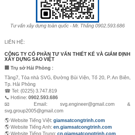
Tư vấn xây dựng toàn quốc - Mr. Thắng 0902.593.686
LIÊN HỆ:
CÔNG TY CỔ PHẦN TƯ VẤN THIẾT KẾ VÀ GIÁM ĐỊNH
XÂY DỰNG SAO VIỆT
🏢 Trụ sở Hải Phòng :
Tầng7, Tòa nhà SVG, Đường Bùi Viện, Tổ 20, P. An Biên,
Tp. Hải Phòng
☎ Tel: (0225) 3.747.819
📞 Hotline:
0902.593.686
📧 Email: svg.engineer@gmail.com &
svg.group2005@gmail.com
🌎 Website Tiếng Việt:
giamsatcongtrinh.com
🌎 Website Tiếng Anh:
en.giamsatcongtrinh.com
🌎 Website Tiếng Trung:
cn.giamsatcongtrinh.com