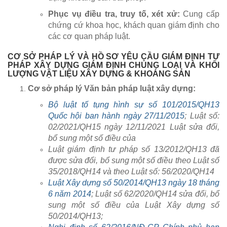
Phục vụ điều tra, truy tố, xét xử:
Cung cấp
chứng cứ khoa học, khách quan giám định cho
các cơ quan pháp luật.
CƠ SỞ PHÁP LÝ VÀ HỒ SƠ YÊU CẦU GIÁM ĐỊNH TƯ
PHÁP XÂY DỰNG GIÁM ĐỊNH CHỦNG LOẠI VÀ KHỐI
LƯỢNG VẬT LIỆU XÂY DỰNG & KHOÁNG SẢN
Cơ sở pháp lý Văn bản pháp luật xây dựng:
Bộ luật tố tụng hình sự số 101/2015/QH13
Quốc hội ban hành ngày 27/11/2015
; Luật số:
02/2021/QH15 ngày 12/11/2021 Luật sửa đổi,
bổ sung một số điều của
Luật giám định tư pháp số 13/2012/QH13 đã
được sửa đổi, bổ sung một số điều theo Luật số
35/2018/QH14 và theo Luật số: 56/2020/QH14
Luật Xây dựng số 50/2014/QH13 ngày 18 tháng
6 năm 2014
; Luật số 62/2020/QH14 sửa đổi, bổ
sung một số điều của Luật Xây dựng số
50/2014/QH13;