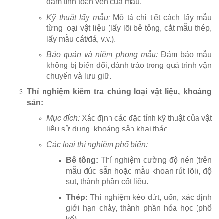
đảm tính toàn vẹn của mẫu.
Kỹ thuật lấy mẫu:
Mô tả chi tiết cách lấy mẫu
từng loại vật liệu (lấy lõi bê tông, cắt mẫu thép,
lấy mẫu cát/đá, v.v.).
Bảo quản và niêm phong mẫu:
Đảm bảo mẫu
không bị biến đổi, đánh tráo trong quá trình vận
chuyển và lưu giữ.
Thí nghiệm kiểm tra chủng loại vật liệu, khoáng
sản:
Mục đích:
Xác định các đặc tính kỹ thuật của vật
liệu sử dụng, khoáng sản khai thác.
Các loại thí nghiệm phổ biến:
Bê tông:
Thí nghiệm cường độ nén (trên
mẫu đúc sẵn hoặc mẫu khoan rút lõi), độ
sụt, thành phần cốt liệu.
Thép:
Thí nghiệm kéo đứt, uốn, xác định
giới hạn chảy, thành phần hóa học (phổ
kế).