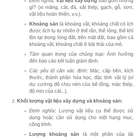
Định nghĩa:
Vật liệu xây dựng
bao gồm những
gì? (xi măng, cát, đá, sắt thép, gạch, gỗ, sơn,
vật liệu hoàn thiện, v.v.).
Khoáng sản
là khoáng vật, khoáng chất có ích
được tích tụ tự nhiên ở thể rắn, thể lỏng, thể khí
tồn tại trong lòng đất, trên mặt đất, bao gồm cả
khoáng vật, khoáng chất ở bãi thải của mỏ.
Tầm quan trọng của chủng loại:
Ảnh hưởng
đến báo cáo kết luận giám định.
Các yếu tố cần xác định:
Mác, cấp bền, kích
thước, thành phần hóa học, đặc tính vật lý (ví
dụ: cường độ chịu nén của bê tông, mác thép,
độ mịn của cát...).
Khối lượng vật liệu xây dựng và khoáng sản:
Định nghĩa
:
Lượng vật liệu cụ thể được sử
dụng hoặc cần sử dụng cho một hạng mục,
công trình.
Lượng khoáng sản
là một phần của tài