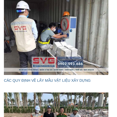
CÁC QUY ĐỊNH VỀ LẤY MẪU VẬT LIỆU XÂY DỰNG