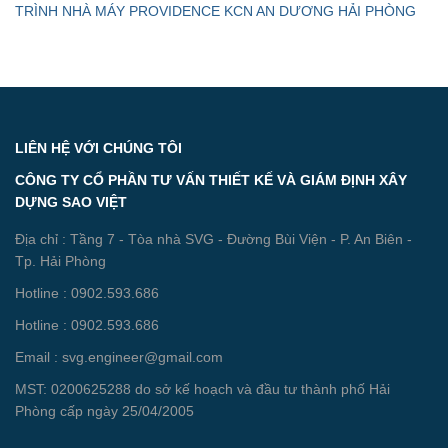
TRÌNH NHÀ MÁY PROVIDENCE KCN AN DƯƠNG HẢI PHÒNG
LIÊN HỆ VỚI CHÚNG TÔI
CÔNG TY CỔ PHẦN TƯ VẤN THIẾT KẾ VÀ GIÁM ĐỊNH XÂY
DỰNG SAO VIỆT
Địa chỉ : Tầng 7 - Tòa nhà SVG - Đường Bùi Viện - P. An Biên -
Tp. Hải Phòng
Hotline : 0902.593.686
Hotline : 0902.593.686
Email : svg.engineer@gmail.com
MST: 0200625288 do sở kế hoạch và đầu tư thành phố Hải
Phòng cấp ngày 25/04/2005