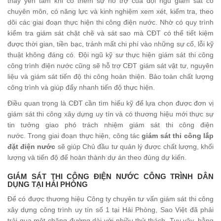
thấy yên tâm khi có thêm sự hỗ trợ của đội ngũ giám sát có
chuyên môn, có năng lực và kinh nghiệm xem xét, kiểm tra, theo
dõi các giai đoạn thực hiện thi công điện nước. Nhờ có quy trình
kiểm tra giám sát chặt chẽ và sát sao mà CĐT có thể tiết kiệm
được thời gian, tiền bạc, tránh mất chi phí vào những sự cố, lỗi kỹ
thuật không đáng có. Đội ngũ kỹ sư thực hiện giám sát thi công
công trình điện nước cũng sẽ hỗ trợ CĐT giám sát vật tư, nguyên
liệu và giám sát tiến độ thi công hoàn thiện. Bảo toàn chất lượng
công trình và giúp đẩy nhanh tiến độ thực hiện.
Điều quan trọng là CĐT cần tìm hiểu kỹ để lựa chọn được đơn vị
giám sát thi công xây dựng uy tín và có thương hiệu mới thực sự
tin tưởng giao phó trách nhiệm giám sát thi công điện
nước. Trong giai đoạn thực hiện, công tác
giám sát thi công lắp
đặt điện nước
sẽ giúp Chủ đầu tư quản lý được chất lượng, khối
lượng và tiến độ để hoàn thành dự án theo đúng dự kiến.
GIÁM SÁT THI CÔNG ĐIỆN NƯỚC CÔNG TRÌNH DÂN
DỤNG TẠI HẢI PHÒNG
Để có được thương hiệu Công ty chuyên tư vấn giám sát thi công
xây dựng công trình uy tín số 1 tại Hải Phòng, Sao Việt đã phải
trải qua một chặng đường dài với nhiều thử thách. Tuy vậy, bằng