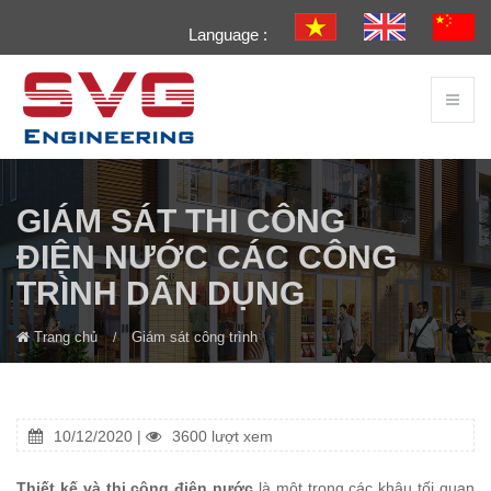
Language :
GIÁM SÁT THI CÔNG
ĐIỆN NƯỚC CÁC CÔNG
TRÌNH DÂN DỤNG
Trang chủ
Giám sát công trình
10/12/2020 |
3600 lượt xem
Thiết kế và thi công điện nước
là một trong các khâu tối quan