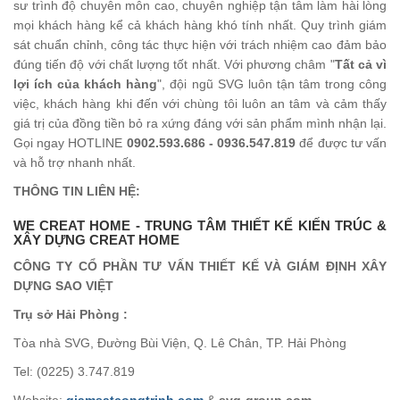
sư trình độ chuyên môn cao, chuyên nghiệp tận tâm làm hài lòng
mọi khách hàng kể cả khách hàng khó tính nhất. Quy trình giám
sát chuẩn chỉnh, công tác thực hiện với trách nhiệm cao đảm bảo
đúng tiến độ với chất lượng tốt nhất. Với phương châm "
Tất cả vì
lợi ích của khách hàng
", đội ngũ SVG luôn tận tâm trong công
việc, khách hàng khi đến với chùng tôi luôn an tâm và cảm thấy
giá trị của đồng tiền bỏ ra xứng đáng với sản phẩm mình nhận lại.
Gọi ngay HOTLINE
0902.593.686 - 0936.547.819
để được tư vấn
và hỗ trợ nhanh nhất.
THÔNG TIN LIÊN HỆ:
WE CREAT HOME - TRUNG TÂM THIẾT KẾ KIẾN TRÚC &
XÂY DỰNG CREAT HOME
CÔNG TY CỔ PHẦN TƯ VẤN THIẾT KẾ VÀ GIÁM ĐỊNH XÂY
DỰNG SAO VIỆT
Trụ sở Hải Phòng :
Tòa nhà SVG, Đường Bùi Viện, Q. Lê Chân, TP. Hải Phòng
Tel: (0225) 3.747.819