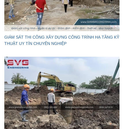
GIÁM SÁT THI CÔNG XÂY DỰNG CÔNG TRÌNH HẠ TẦNG KỸ
THUẬT UY TÍN CHUYÊN NGHIỆP