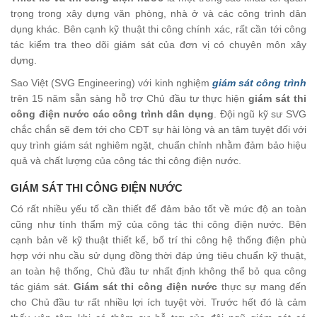
trọng trong xây dựng văn phòng, nhà ở và các công trình dân
dụng khác. Bên cạnh kỹ thuật thi công chính xác, rất cần tới công
tác kiểm tra theo dõi giám sát của đơn vị có chuyên môn xây
dựng.
Sao Việt (SVG Engineering) với kinh nghiệm
giám sát công trình
trên 15 năm sẵn sàng hỗ trợ Chủ đầu tư thực hiện
giám sát thi
công điện nước các công trình dân dụng
. Đội ngũ kỹ sư SVG
chắc chắn sẽ đem tới cho CĐT sự hài lòng và an tâm tuyệt đối với
quy trình giám sát nghiêm ngặt, chuẩn chỉnh nhằm đảm bảo hiệu
quả và chất lượng của công tác thi công điện nước.
GIÁM SÁT THI CÔNG ĐIỆN NƯỚC
Có rất nhiều yếu tố cần thiết để đảm bảo tốt về mức độ an toàn
cũng như tính thẩm mỹ của công tác thi công điện nước. Bên
cạnh bản vẽ kỹ thuật thiết kế, bố trí thi công hệ thống điện phù
hợp với nhu cầu sử dụng đồng thời đáp ứng tiêu chuẩn kỹ thuật,
an toàn hệ thống, Chủ đầu tư nhất định không thể bỏ qua công
tác giám sát.
Giám sát thi công điện nước
thực sự mang đến
cho Chủ đầu tư rất nhiều lợi ích tuyệt vời. Trước hết đó là cảm