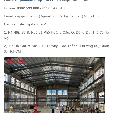
Website:
giamsatcongtrinh.com
&
svg-group.com
Hotline:
0902.593.686 - 0936.547.819
Email: svg.group2005@gmail.com & duythang75@gmail.com
Các văn phòng đại diện:
1, Hà Nội:
Số 9, Ngõ 81 Phố Hoàng Cầu, Q. Đống Đa, Thủ đô Hà
Nội
2, TP. Hồ Chí Minh:
2/1C Đường Cao Thắng, Phường 05, Quận
3, TP.HCM