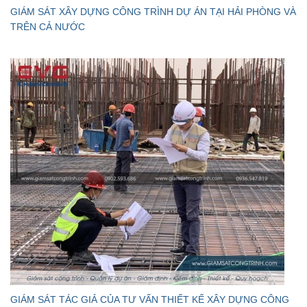
GIÁM SÁT XÂY DỰNG CÔNG TRÌNH DỰ ÁN TẠI HẢI PHÒNG VÀ
TRÊN CẢ NƯỚC
GIÁM SÁT TÁC GIẢ CỦA TƯ VẤN THIẾT KẾ XÂY DỰNG CÔNG