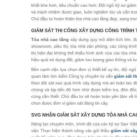
khắt khe hơn, tiêu chuẩn cao hơn. Đội ngũ kỹ sư giám
và trách nhiệm được giao, luôn nghiêm túc và cẩn tr
Chủ đầu tư hoàn thiện tòa nhà cao tầng đẹp, sang trọn
GIÁM SÁT THI CÔNG XÂY DỰNG CÔNG TRÌNH
Tòa nhà cao tầng
xây dựng quy mô diện tích lớn, đ
showroom, siêu thị, tòa nhà văn phòng, các công trìn
thị hiện đại không thể thiếu hình ảnh của các tòa nhà
hiệu quả sử dụng đất, giảm lưu lượng giao thông và lư
Bên cạnh việc lựa chọn đơn vị thiết kế uy tín, đội n
quan tâm tìm kiếm Công ty chuyên tư vấn
giám sát t
theo dõi sát sao quá trình xây dựng mà an toàn lao 
chóng và kịp tiến độ hơn nhờ được kiểm tra, đôn đốc 
cùng cần thiết. Chủ đầu tư sẽ hoàn toàn yên tâm về ti
chọn được đơn vị giám sát đáng tin cậy.
SVG NHẬN GIÁM SÁT XÂY DỰNG TÒA NHÀ CA
Năng lực chuyên môn, trình độ của các kỹ sư Sao Việ
việc Thực hiện thành công các gói thầu
giám sát xâ