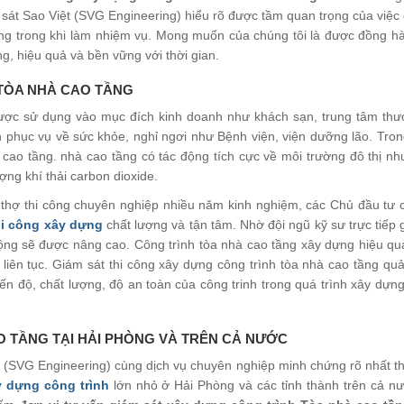
 sát Sao Việt (SVG Engineering) hiểu rõ được tầm quan trọng của việc
ọng trong khi làm nhiệm vụ. Mong muốn của chúng tôi là được đồng h
g, hiệu quả và bền vững với thời gian.
 TÒA NHÀ CAO TẦNG
ược sử dụng vào mục đích kinh doanh như khách sạn, trung tâm thư
h phục vụ về sức khỏe, nghỉ ngơi như Bệnh viện, viện dưỡng lão. Tro
 cao tầng. nhà cao tầng có tác động tích cực về môi trường đô thị nh
ợng khí thải carbon dioxide.
gũ thợ thi công chuyên nghiệp nhiều năm kinh nghiệm, các Chủ đầu tư
hi công xây dựng
chất lượng và tận tâm. Nhờ đội ngũ kỹ sư trực tiếp 
động sẽ được nâng cao. Công trình tòa nhà cao tầng xây dựng hiệu qu
liên tục. Giám sát thi công xây dựng công trình tòa nhà cao tầng qu
ến độ, chất lượng, độ an toàn của công trinh trong quá trình xây dựn
O TẦNG TẠI HẢI PHÒNG VÀ TRÊN CẢ NƯỚC
t (SVG Engineering) cùng dịch vụ chuyên nghiệp minh chứng rõ nhất t
y dựng công trình
lớn nhỏ ở Hải Phòng và các tỉnh thành trên cả nư