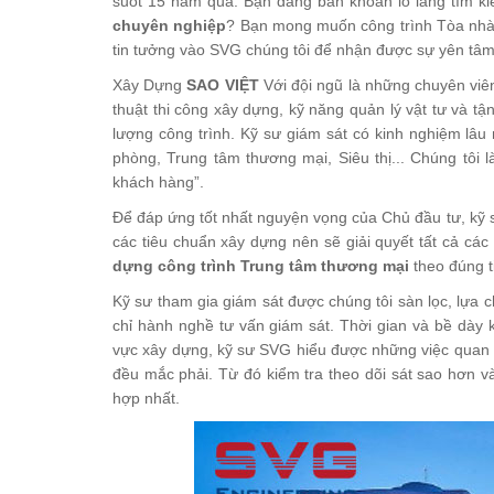
suốt 15 năm qua. Bạn đang băn khoăn lo lắng tìm 
chuyên nghiệp
? Bạn mong muốn công trình Tòa nhà 
tin tưởng vào SVG chúng tôi để nhận được sự yên tâm 
Xây Dựng
SAO VIỆT
Với đội ngũ là những chuyên viê
thuật thi công xây dựng, kỹ năng quản lý vật tư và tậ
lượng công trình. Kỹ sư giám sát có kinh nghiệm lâu
phòng, Trung tâm thương mại, Siêu thị... Chúng tô
khách hàng”.
Để đáp ứng tốt nhất nguyện vọng của Chủ đầu tư, kỹ sư
các tiêu chuẩn xây dựng nên sẽ giải quyết tất cả các
dựng công trình Trung tâm thương mại
theo đúng t
Kỹ sư tham gia giám sát được chúng tôi sàn lọc, lựa c
chỉ hành nghề tư vấn giám sát. Thời gian và bề dày 
vực xây dựng, kỹ sư SVG hiểu được những việc quan t
đều mắc phải. Từ đó kiểm tra theo dõi sát sao hơn v
hợp nhất.