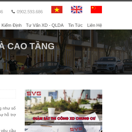
86
0902.593.686
- Kiểm Định
Tư Vấn XD - QLDA
Tin Tức
Liên Hệ
HÀ CAO TẦNG
ng như số
sự hỗ trợ
 yêu cầu