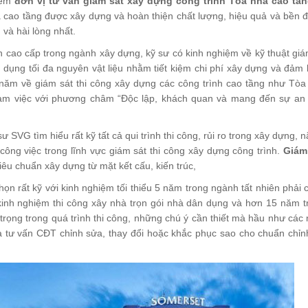
kiếm
đơn vị tư vấn giám sát xây dựng công trình Tòa nhà cao tần
cao tầng được xây dựng và hoàn thiện chất lượng, hiệu quả và bền 
và hài lòng nhất.
n cao cấp trong ngành xây dựng, kỹ sư có kinh nghiệm về kỹ thuật giá
n dụng tối đa nguyên vật liệu nhằm tiết kiệm chi phí xây dựng và đảm
 năm về giám sát thi công xây dựng các công trình cao tầng như Tòa
i làm việc với phương châm “Độc lập, khách quan và mang đến sự an
 SVG tìm hiểu rất kỹ tất cả qui trình thi công, rủi ro trong xây dựng,
 công việc trong lĩnh vực giám sát thi công xây dựng công trình.
Giám
iêu chuẩn xây dựng từ mặt kết cấu, kiến trúc,
họn rất kỹ với kinh nghiệm tối thiểu 5 năm trong ngành tất nhiên phải
kinh nghiệm thi công xây nhà trọn gói nhà dân dụng và hơn 15 năm tr
rọng trong quá trình thi công, những chú ý cần thiết mà hầu như các
à tư vấn CĐT chỉnh sửa, thay đổi hoặc khắc phục sao cho chuẩn chỉn