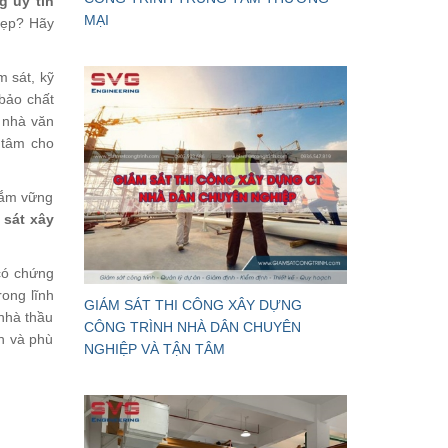
g uy tín
MẠI
đẹp? Hãy
m sát, kỹ
 bảo chất
 nhà văn
 tâm cho
 nắm vững
 sát xây
 có chứng
ong lĩnh
GIÁM SÁT THI CÔNG XÂY DỰNG
 nhà thầu
CÔNG TRÌNH NHÀ DÂN CHUYÊN
h và phù
NGHIỆP VÀ TẬN TÂM