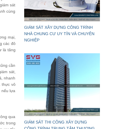
 giám sát
ành cùng
GIÁM SÁT XÂY DỰNG CÔNG TRÌNH
NHÀ CHUNG CƯ UY TÍN VÀ CHUYÊN
ơng mại,
NGHIỆP
ng các đô
ư là tăng
 cũng cần
giám sát,
ả, nhanh
ả thực vô
g nếu lựa
hông qua
GIÁM SÁT THI CÔNG XÂY DỰNG
ớc trong
CÔNG TRÌNH TRUNG TÂM THƯƠNG