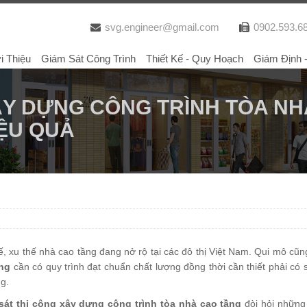
svg.engineer@gmail.com
0902.593.6
i Thiệu
Giám Sát Công Trình
Thiết Kế - Quy Hoạch
Giám Định 
ÂY DỰNG CÔNG TRÌNH TÒA N
ỆU QUẢ
 tế, xu thế nhà cao tầng đang nở rộ tại các đô thị Việt Nam. Qui mô cũ
ầng
cần có quy trình đạt chuẩn chất lượng đồng thời cần thiết phải có 
ng.
sát thi công xây dựng
công trình tòa nhà cao tầng
đòi hỏi những