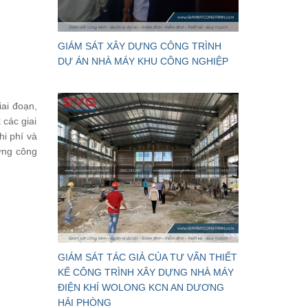
GIÁM SÁT XÂY DỰNG CÔNG TRÌNH
DỰ ÁN NHÀ MÁY KHU CÔNG NGHIỆP
iai đoạn,
 các giai
hi phí và
dựng công
GIÁM SÁT TÁC GIẢ CỦA TƯ VẤN THIẾT
KẾ CÔNG TRÌNH XÂY DỰNG NHÀ MÁY
ĐIỆN KHÍ WOLONG KCN AN DƯƠNG
HẢI PHÒNG