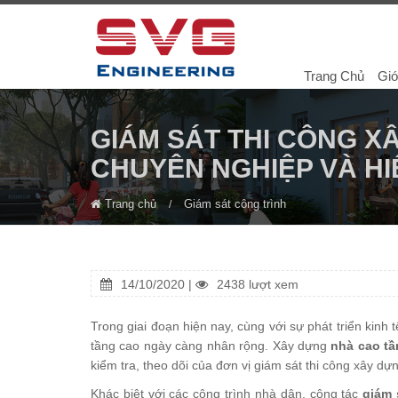
Trang Chủ
Giớ
GIÁM SÁT THI CÔNG X
CHUYÊN NGHIỆP VÀ HI
Trang chủ
Giám sát công trình
14/10/2020 |
2438 lượt xem
Trong giai đoạn hiện nay, cùng với sự phát triển kinh
tầng cao ngày càng nhân rộng. Xây dựng
nhà cao t
kiểm tra, theo dõi của đơn vị giám sát thi công xây dự
Khác biệt với các công trình nhà dân, công tác
giám 