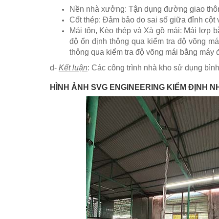
Nền nhà xưởng: Tận dụng đường giao thôn
Cốt thép:
Đảm bảo do sai số giữa đỉnh cột
Mái tôn, Kèo thép và Xà gồ mái: Mái lợp 
độ ổn định thông qua kiểm tra độ võng má
thông qua kiểm tra độ võng mái bằng máy 
d-
Kết luận
: Các công trình nhà kho sử dụng bìn
HÌNH ẢNH SVG ENGINEERING KIỂM ĐỊNH N