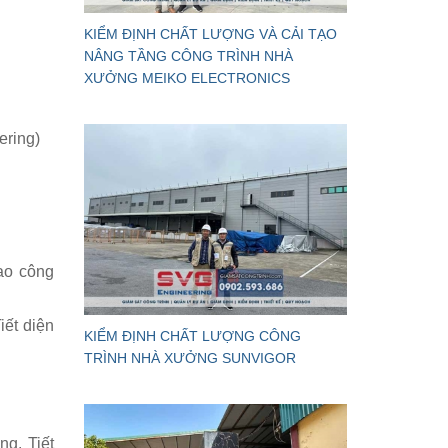
KIỂM ĐỊNH CHẤT LƯỢNG VÀ CẢI TẠO
NÂNG TẦNG CÔNG TRÌNH NHÀ
XƯỞNG MEIKO ELECTRONICS
ering)
cao công
iết diện
KIỂM ĐỊNH CHẤT LƯỢNG CÔNG
TRÌNH NHÀ XƯỞNG SUNVIGOR
ng. Tiết