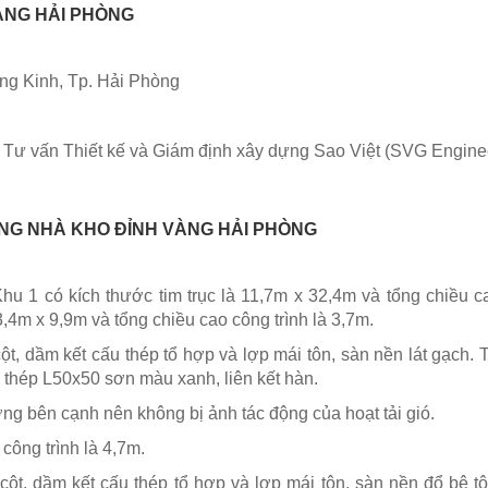
ÀNG HẢI PHÒNG
g Kinh, Tp. Hải Phòng
 Tư vấn Thiết kế và Giám định xây dựng Sao Việt (SVG Engine
ỢNG NHÀ KHO ĐỈNH VÀNG HẢI PHÒNG
hu 1 có kích thước tim trục là 11,7m x 32,4m và tổng chiều 
13,4m x 9,9m và tổng chiều cao công trình là 3,7m.
cột, dầm kết cấu thép tổ hợp và lợp mái tôn, sàn nền lát gạch. T
 thép L50x50 sơn màu xanh, liên kết hàn.
ng bên cạnh nên không bị ảnh tác động của hoạt tải gió.
 công trình là 4,7m.
 cột, dầm kết cấu thép tổ hợp và lợp mái tôn, sàn nền đổ bê tô