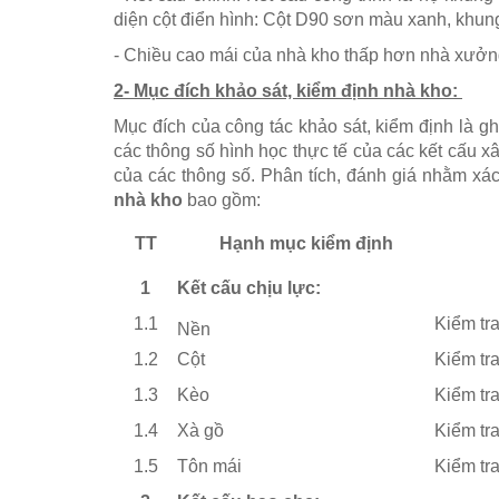
diện cột điển hình: Cột D90 sơn màu xanh, khun
- Chiều cao mái của nhà kho thấp hơn nhà xưởng
2- Mục đích khảo sát, kiểm định nhà kho:
Mục đích của công tác khảo sát, kiểm định là ghi
các thông số hình học thực tế của các kết cấu 
của các thông số. Phân tích, đánh giá nhằm xá
nhà kho
bao gồm:
TT
Hạnh mục kiểm định
1
Kết cấu chịu lực:
1.1
Kiểm tr
Nền
1.2
Cột
Kiểm tr
1.3
Kèo
Kiểm tr
1.4
Xà gồ
Kiểm tr
1.5
Tôn mái
Kiểm tra