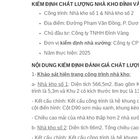
KIỂM ĐỊNH CHẤT LƯỢNG NHÀ KHO ĐỈNH V
Công trình: Nhà kho số 1 & Nhà kho số 2
Địa điểm: Đường Phạm Văn Đồng, P. Dươn
Chủ đầu tư: Công ty TNHH Đỉnh Vàng
Đơn vị
kiểm định nhà xưởng
: Công ty CP
Năm thực hiện: 2025
​NỘI DUNG KIỂM ĐỊNH ĐÁNH GIÁ CHẤT LƯ
1-
Khảo sát hiện trạng công trình nhà kho
:
a-
Nhà kho số 1
: Diện tích 566,5m2. Bao gồm K
trình là 5,3m và Khu 2 có kích thước tim trục là 
- Kết cấu chính: Kết cấu công trình là hệ khung 
cột điển hình: Cột D90 sơn màu xanh, khung kèo
- Chiều cao mái của nhà kho thấp hơn 2 nhà xưở
b-
Nhà kho số 2
: Diện tích 66m2. Tổng chiều cao
- Kết cấu chính: Kết cấu công trình là hệ khung