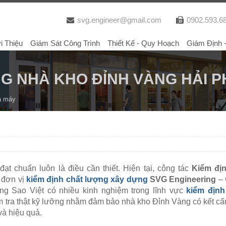
svg.engineer@gmail.com
0902.593.6
i Thiệu
Giám Sát Công Trình
Thiết Kế - Quy Hoạch
Giám Định 
NG NHÀ KHO ĐỈNH VÀNG HẢI 
à máy
ạt chuẩn luôn là điều cần thiết. Hiện tại, công tác
Kiểm đị
 đơn vị
kiểm định chất lượng xây dựng
SVG Engineering
– 
ng Sao Việt có nhiều kinh nghiệm trong lĩnh vực
kiểm định
m tra thật kỹ lưỡng nhằm đảm bảo nhà kho Đỉnh Vàng có kết cấu
và hiệu quả.