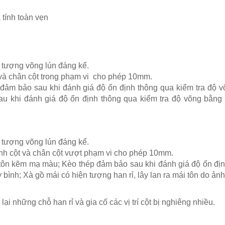
 tính toàn vẹn
 tượng võng lún đáng kể.
 và chân cột trong phạm vi cho phép 10mm.
 đảm bảo sau khi đánh giá độ ổn định thông qua kiểm tra độ 
u khi đánh giá độ ổn định thông qua kiểm tra độ võng bằng
 tượng võng lún đáng kể.
ỉnh cột và chân cột vượt phạm vi cho phép 10mm.
 tôn kẽm mạ màu; Kèo thép đảm bảo sau khi đánh giá độ ổn đị
bình; Xà gồ mái có hiện tượng han rỉ, lây lan ra mái tôn do ả
 những chỗ han rỉ và gia cố các vị trí cột bị nghiêng nhiều.