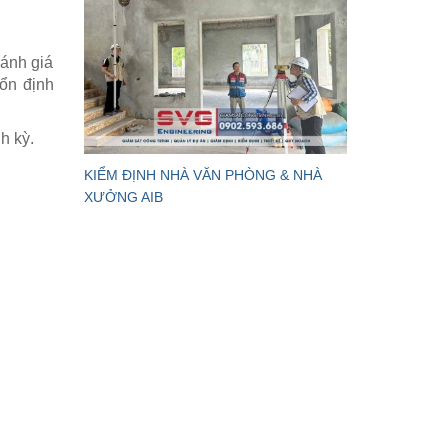
đánh giá
 ổn định
nh kỳ.
KIỂM ĐỊNH NHÀ VĂN PHÒNG & NHÀ
XƯỞNG AIB