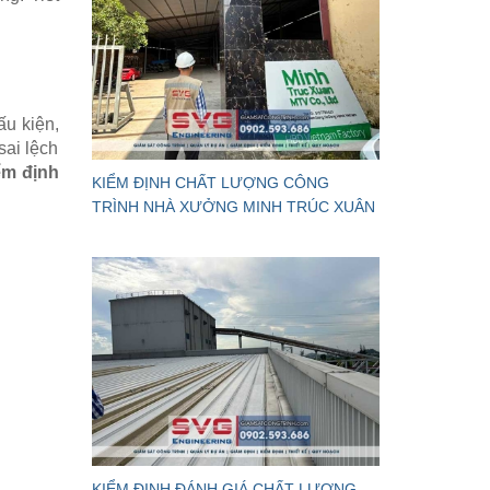
ấu kiện,
sai lệch
ểm định
KIỂM ĐỊNH CHẤT LƯỢNG CÔNG
TRÌNH NHÀ XƯỞNG MINH TRÚC XUÂN
KIỂM ĐỊNH ĐÁNH GIÁ CHẤT LƯỢNG