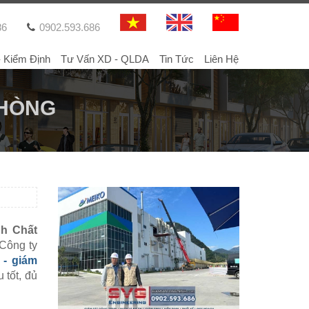
86
0902.593.686
- Kiểm Định
Tư Vấn XD - QLDA
Tin Tức
Liên Hệ
PHÒNG
nh Chất
Công ty
 - giám
 tốt, đủ