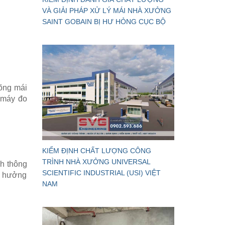
VÀ GIẢI PHÁP XỬ LÝ MÁI NHÀ XƯỞNG
SAINT GOBAIN BỊ HƯ HỎNG CỤC BỘ
võng mái
 máy đo
KIỂM ĐỊNH CHẤT LƯỢNG CÔNG
TRÌNH NHÀ XƯỞNG UNIVERSAL
nh thông
SCIENTIFIC INDUSTRIAL (USI) VIỆT
nh hưởng
NAM