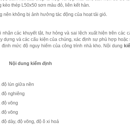
g kèo thép L50x50 sơn màu đỏ, liên kết hàn.
 nên không bị ảnh hưởng tác động của hoạt tải gió.
 nhận các khuyết tật, hư hỏng và sai lệch xuất hiện trên các c
xây dựng và các cấu kiện của chúng, xác định sự phù hợp hoặc 
c định mức độ nguy hiểm của công trình nhà kho. Nội dung
ki
Nội dung kiểm định
a độ lún giữa nền
a độ nghiêng
a độ võng
a độ võng
 độ dày, độ võng, độ ô xi hoá