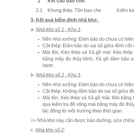
2
Kết cấu bao che:
2.1
Khung thép, Tôn bao che
Kiểm tra
3- Kết quả kiểm đinh nhà kho:
a-
Nhà kho số 1 - Khu 1
:
Nền nhà xưởng: Đảm bảo do chưa có hiện
Cột thép: Đảm bảo do sai số giữa đỉnh cột
Mái tôn, Kèo thép và Xà gồ mái: Kèo thép
bằng máy đo thủy bình; Xà gồ đảm bảo sa
lazer.
b-
Nhà kho số 2 - Khu 1
:
Nền nhà xưởng: Đảm bảo do chưa có hiện
Cột thép: Không đảm bảo do sai số giữa đ
Mái tôn, Kèo thép và Xà gồ mái: Mái bằng
qua kiểm tra độ võng mái bằng máy đo thủy 
tác động từ môi trường theo thời gian.
​=> Nhà kho này cần được bảo dưỡng, sửa chữa lại
​c-
Nhà kho số 2
: