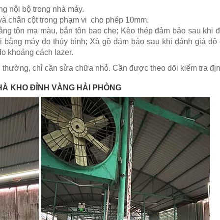
g nội bộ trong nhà máy.
 và chân cột trong phạm vi cho phép 10mm.
bằng tôn mạ màu, bắn tôn bao che; Kèo thép đảm bảo sau khi 
i bằng máy đo thủy bình; Xà gồ đảm bảo sau khi đánh giá độ
đo khoảng cách lazer.
h thường, chỉ cần sửa chữa nhỏ. Cần được theo dõi kiểm tra đị
HÀ KHO ĐỈNH VÀNG HẢI PHÒNG