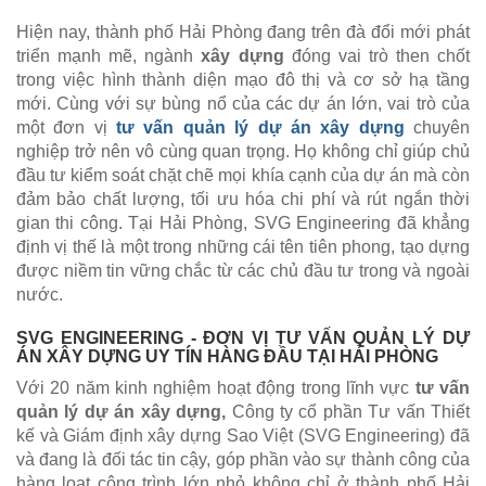
Hiện nay, thành phố Hải Phòng đang trên đà đổi mới phát
triển mạnh mẽ, ngành
xây dựng
đóng vai trò then chốt
trong việc hình thành diện mạo đô thị và cơ sở hạ tầng
mới. Cùng với sự bùng nổ của các dự án lớn, vai trò của
một đơn vị
tư vấn quản lý dự án xây dựng
chuyên
nghiệp trở nên vô cùng quan trọng. Họ không chỉ giúp chủ
đầu tư kiểm soát chặt chẽ mọi khía cạnh của dự án mà còn
đảm bảo chất lượng, tối ưu hóa chi phí và rút ngắn thời
gian thi công. Tại Hải Phòng, SVG Engineering đã khẳng
định vị thế là một trong những cái tên tiên phong, tạo dựng
được niềm tin vững chắc từ các chủ đầu tư trong và ngoài
nước.
SVG ENGINEERING - ĐƠN VỊ TƯ VẤN QUẢN LÝ DỰ
ÁN XÂY DỰNG UY TÍN HÀNG ĐẦU TẠI HẢI PHÒNG
Với 20 năm kinh nghiệm hoạt động trong lĩnh vực
tư vấn
quản lý dự án xây dựng,
Công ty cổ phần Tư vấn Thiết
kế và Giám định xây dựng Sao Việt (SVG Engineering) đã
và đang là đối tác tin cậy, góp phần vào sự thành công của
hàng loạt công trình lớn nhỏ không chỉ ở thành phố Hải