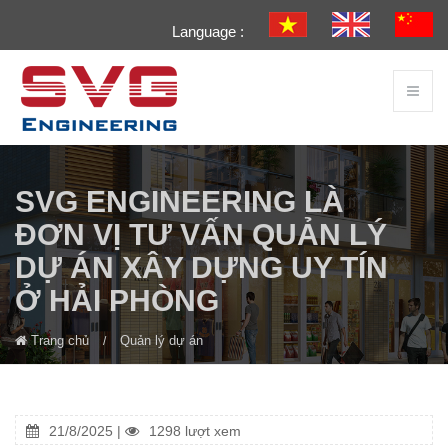
Language :
SVG ENGINEERING LÀ
ĐƠN VỊ TƯ VẤN QUẢN LÝ
DỰ ÁN XÂY DỰNG UY TÍN
Ở HẢI PHÒNG
Trang chủ
Quản lý dự án
21/8/2025 |
1298 lượt xem