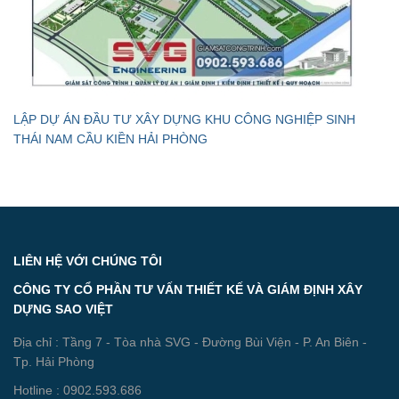
LẬP DỰ ÁN ĐẦU TƯ XÂY DỰNG KHU CÔNG NGHIỆP SINH
THÁI NAM CẦU KIỀN HẢI PHÒNG
LIÊN HỆ VỚI CHÚNG TÔI
CÔNG TY CỔ PHẦN TƯ VẤN THIẾT KẾ VÀ GIÁM ĐỊNH XÂY
DỰNG SAO VIỆT
Địa chỉ : Tầng 7 - Tòa nhà SVG - Đường Bùi Viện - P. An Biên -
Tp. Hải Phòng
Hotline : 0902.593.686