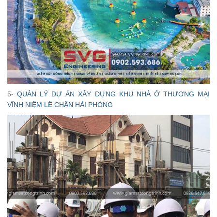
5-
QUẢN LÝ DỰ ÁN XÂY DỰNG KHU NHÀ Ở THƯƠNG MẠI
VĨNH NIỆM LÊ CHÂN HẢI PHÒNG