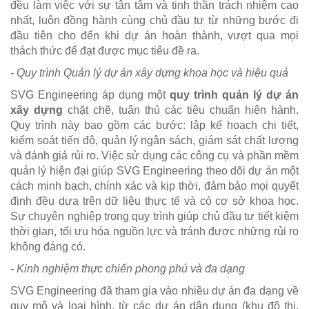
đều làm việc với sự tận tâm và tinh thần trách nhiệm cao
nhất, luôn đồng hành cùng chủ đầu tư từ những bước đi
đầu tiên cho đến khi dự án hoàn thành, vượt qua mọi
thách thức để đạt được mục tiêu đề ra.
- Quy trình Quản lý dự án xây dựng khoa học và hiệu quả
SVG Engineering áp dụng một
quy trình quản lý dự án
xây dựng
chặt chẽ, tuân thủ các tiêu chuẩn hiện hành.
Quy trình này bao gồm các bước: lập kế hoạch chi tiết,
kiểm soát tiến độ, quản lý ngân sách, giám sát chất lượng
và đánh giá rủi ro. Việc sử dụng các công cụ và phần mềm
quản lý hiện đại giúp SVG Engineering theo dõi dự án một
cách minh bạch, chính xác và kịp thời, đảm bảo mọi quyết
định đều dựa trên dữ liệu thực tế và có cơ sở khoa học.
Sự chuyên nghiệp trong quy trình giúp chủ đầu tư tiết kiệm
thời gian, tối ưu hóa nguồn lực và tránh được những rủi ro
không đáng có.
- Kinh nghiệm thực chiến phong phú và đa dạng
SVG Engineering đã tham gia vào nhiều dự án đa dạng về
quy mô và loại hình, từ các dự án dân dụng (khu đô thị,