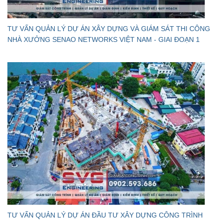
TƯ VẤN QUẢN LÝ DỰ ÁN XÂY DỰNG VÀ GIÁM SÁT THI CÔNG
NHÀ XƯỞNG SENAO NETWORKS VIỆT NAM - GIAI ĐOẠN 1
TƯ VẤN QUẢN LÝ DỰ ÁN ĐẦU TƯ XÂY DỰNG CÔNG TRÌNH