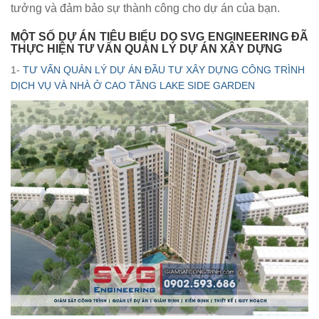
tưởng và đảm bảo sự thành công cho dự án của bạn.
MỘT SỐ DỰ ÁN TIÊU BIỂU DO SVG ENGINEERING ĐÃ
THỰC HIỆN TƯ VẤN QUẢN LÝ DỰ ÁN XÂY DỰNG
1-
TƯ VẤN QUẢN LÝ DỰ ÁN ĐẦU TƯ XÂY DỰNG CÔNG TRÌNH
DỊCH VỤ VÀ NHÀ Ở CAO TẦNG LAKE SIDE GARDEN