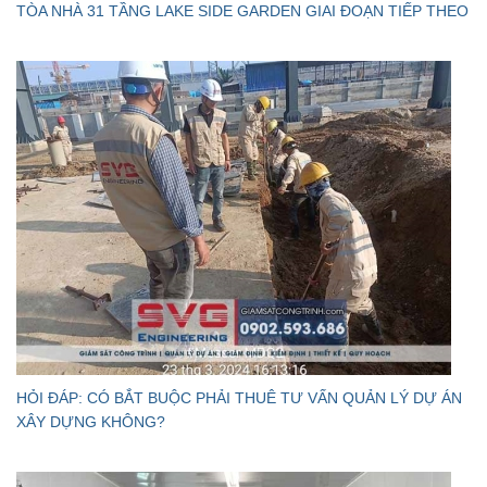
TÒA NHÀ 31 TẦNG LAKE SIDE GARDEN GIAI ĐOẠN TIẾP THEO
HỎI ĐÁP: CÓ BẮT BUỘC PHẢI THUÊ TƯ VẤN QUẢN LÝ DỰ ÁN
XÂY DỰNG KHÔNG?