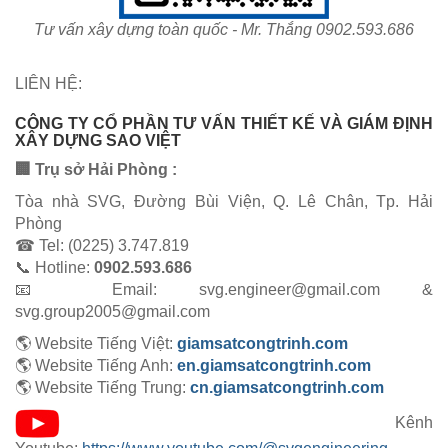
Tư vấn xây dựng toàn quốc - Mr. Thắng 0902.593.686
LIÊN HỆ:
CÔNG TY CỔ PHẦN TƯ VẤN THIẾT KẾ VÀ GIÁM ĐỊNH
XÂY DỰNG SAO VIỆT
🏢 Trụ sở Hải Phòng :
Tòa nhà SVG, Đường Bùi Viện, Q. Lê Chân, Tp. Hải
Phòng
☎ Tel: (0225) 3.747.819
📞 Hotline:
0902.593.686
📧 Email: svg.engineer@gmail.com &
svg.group2005@gmail.com
🌎 Website Tiếng Việt:
giamsatcongtrinh.com
🌎 Website Tiếng Anh:
en.giamsatcongtrinh.com
🌎 Website Tiếng Trung:
cn.giamsatcongtrinh.com
Kênh