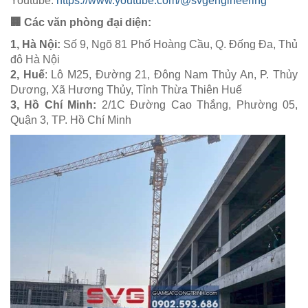
Youtube:
https://www.youtube.com/@svgengineering
🏢 Các văn phòng đại diện:
1, Hà Nội:
Số 9, Ngõ 81 Phố Hoàng Cầu, Q. Đống Đa, Thủ
đô Hà Nội
2, Huế
: Lô M25, Đường 21, Đông Nam Thủy An, P. Thủy
Dương, Xã Hương Thủy, Tỉnh Thừa Thiên Huế
3, Hồ Chí Minh:
2/1C Đường Cao Thắng, Phường 05,
Quận 3, TP. Hồ Chí Minh​