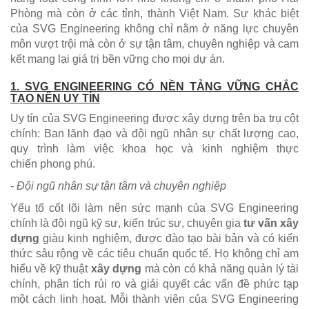
Phòng mà còn ở các tỉnh, thành Việt Nam. Sự khác biệt
của SVG Engineering không chỉ nằm ở năng lực chuyên
môn vượt trội mà còn ở sự tận tâm, chuyên nghiệp và cam
kết mang lại giá trị bền vững cho mọi dự án.
1. SVG ENGINEERING CÓ NỀN TẢNG VỮNG CHẮC
TẠO NÊN UY TÍN
Uy tín của SVG Engineering được xây dựng trên ba trụ cột
chính: Ban lãnh đạo và đội ngũ nhân sự chất lượng cao,
quy trình làm việc khoa học và kinh nghiệm thực
chiến phong phú.
- Đội ngũ nhân sự tận tâm và chuyên nghiệp
Yếu tố cốt lõi làm nên sức mạnh của SVG Engineering
chính là đội ngũ kỹ sư, kiến trúc sư, chuyên gia
tư vấn xây
dựng
giàu kinh nghiệm, được đào tạo bài bản và có kiến
thức sâu rộng về các tiêu chuẩn quốc tế. Họ không chỉ am
hiểu về kỹ thuật
xây dựng
mà còn có khả năng quản lý tài
chính, phân tích rủi ro và giải quyết các vấn đề phức tạp
một cách linh hoạt. Mỗi thành viên của SVG Engineering