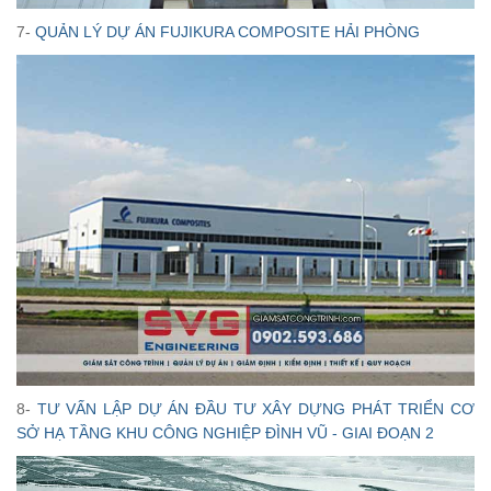
7-
QUẢN LÝ DỰ ÁN FUJIKURA COMPOSITE HẢI PHÒNG
8-
TƯ VẤN LẬP DỰ ÁN ĐẦU TƯ XÂY DỰNG PHÁT TRIỂN CƠ
SỞ HẠ TẦNG KHU CÔNG NGHIỆP ĐÌNH VŨ - GIAI ĐOẠN 2