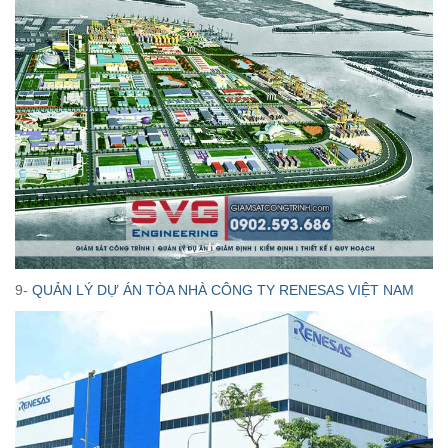
9-
QUẢN LÝ DỰ ÁN TÒA NHÀ CÔNG TY RENESAS VIỆT NAM