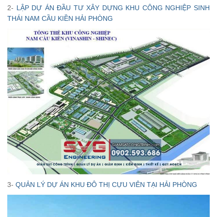
2-
LẬP DỰ ÁN ĐẦU TƯ XÂY DỰNG KHU CÔNG NGHIỆP SINH
THÁI NAM CẦU KIỀN HẢI PHÒNG
3-
QUẢN LÝ DỰ ÁN KHU ĐÔ THỊ CỰU VIÊN TẠI HẢI PHÒNG