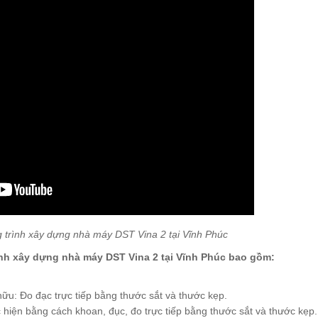
g trình xây dựng nhà máy DST Vina 2 tại Vĩnh Phúc
ình xây dựng nhà máy DST Vina 2 tại Vĩnh Phúc bao gồm:
hữu: Đo đạc trực tiếp bằng thước sắt và thước kẹp.
 hiện bằng cách khoan, đục, đo trực tiếp bằng thước sắt và thước kẹp.