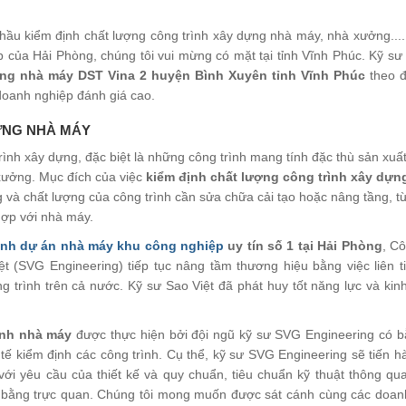
ầu kiểm định chất lượng công trình xây dựng nhà máy, nhà xưởng.... 
 của Hải Phòng, chúng tôi vui mừng có mặt tại tỉnh Vĩnh Phúc. Kỹ sư
ựng nhà máy DST Vina 2 huyện Bình Xuyên tỉnh Vĩnh Phúc
theo 
doanh nghiệp đánh giá cao.
ỰNG NHÀ MÁY
 trình xây dựng, đặc biệt là những công trình mang tính đặc thù sản xuất
xưởng. Mục đích của việc
kiểm định chất lượng công trình xây dựn
 và chất lượng của công trình cần sửa chữa cải tạo hoặc nâng tầng, t
hợp với nhà máy.
ình dự án nhà máy khu công nghiệp
uy tín số 1 tại Hải Phòng
, C
t (SVG Engineering) tiếp tục nâng tầm thương hiệu bằng việc liên t
g trình trên cả nước. Kỹ sư Sao Việt đã phát huy tốt năng lực và ki
rình nhà máy
được thực hiện bởi đội ngũ kỹ sư SVG Engineering có b
tế kiểm định các công trình. Cụ thể, kỹ sư SVG Engineering sẽ tiến 
với yêu cầu của thiết kế và quy chuẩn, tiêu chuẩn kỹ thuật thông qua
ng bằng trực quan. Chúng tôi mong muốn được sát cánh cùng các doan