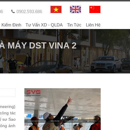
86
0902.593.686
- Kiểm Định
Tư Vấn XD - QLDA
Tin Tức
Liên Hệ
 MÁY DST VINA 2
neering)
 công tác
kỹ sư Sao
hông ảnh