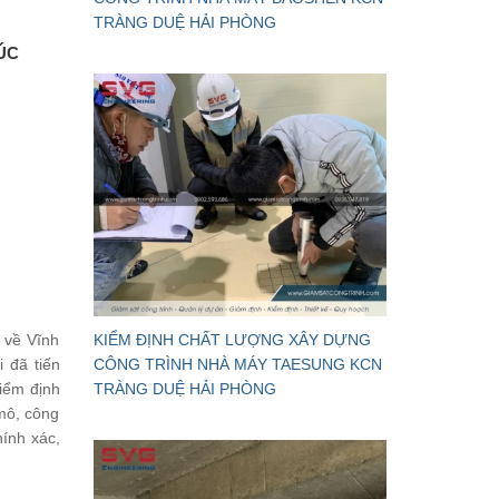
TRÀNG DUỆ HẢI PHÒNG
ÚC
 về Vĩnh
KIỂM ĐỊNH CHẤT LƯỢNG XÂY DỰNG
 đã tiến
CÔNG TRÌNH NHÀ MÁY TAESUNG KCN
kiểm định
TRÀNG DUỆ HẢI PHÒNG
 mô, công
hính xác,