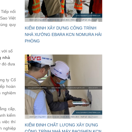
Tiếp nối
 Sao Việt
đúng quy
KIỂM ĐỊNH XÂY DỰNG CÔNG TRÌNH
NHÀ XƯỞNG EBARA KCN NOMURA HẢI
PHÒNG
 với số
g nhà
ừ đó đưa
ông ty Cổ
iếp hoàn
nh nghiệm
ằng cấp,
hành kiểm
 việc thí
KIỂM ĐỊNH CHẤT LƯỢNG XÂY DỰNG
h nghiệp
CÔNG TRÌNH NHÀ MÁY BAOSHEN KCN