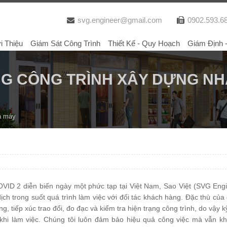
svg.engineer@gmail.com
0902.593.6
i Thiệu
Giám Sát Công Trình
Thiết Kế - Quy Hoạch
Giám Định 
G CÔNG TRÌNH XÂY DỰNG NHÀ
à máy
VID 2 diễn biến ngày một phức tạp tại Việt Nam, Sao Việt (SVG Engi
ịch trong suốt quá trình làm việc với đối tác khách hàng. Đặc thù của
ng, tiếp xúc trao đổi, đo đạc và kiểm tra hiện trạng công trình, do vậy 
 khi làm việc. Chúng tôi luôn đảm bảo hiệu quả công việc mà vẫn k