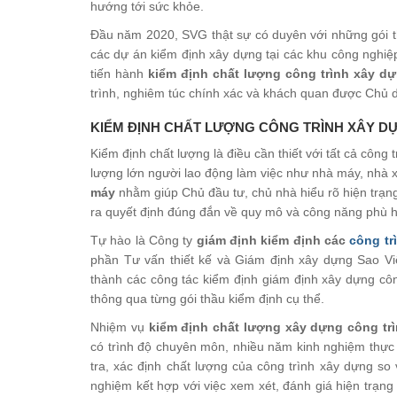
hướng tới sức khỏe.
Đầu năm 2020, SVG thật sự có duyên với những gói th
các dự án kiểm định xây dựng tại các khu công nghiệp
tiến hành
kiểm định chất lượng công trình xây d
trình, nghiêm túc chính xác và khách quan được Chủ 
KIỂM ĐỊNH CHẤT LƯỢNG CÔNG TRÌNH XÂY D
Kiểm định chất lượng là điều cần thiết với tất cả công
lượng lớn người lao động làm việc như nhà máy, nhà 
máy
nhằm giúp Chủ đầu tư, chủ nhà hiểu rõ hiện trạng
ra quyết định đúng đắn về quy mô và công năng phù 
Tự hào là Công ty
giám định kiểm định các
công tr
phần Tư vấn thiết kế và Giám định xây dựng Sao Việ
thành các công tác kiểm định giám định xây dựng côn
thông qua từng gói thầu kiểm định cụ thể.
Nhiệm vụ
kiểm định chất lượng xây dựng công t
có trình độ chuyên môn, nhiều năm kinh nghiệm thực 
tra, xác định chất lượng của công trình xây dựng so 
nghiệm kết hợp với việc xem xét, đánh giá hiện trạ