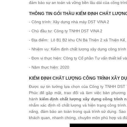
đảm bảo sự an toàn và vững bền lâu dài của công trìn
THÔNG TIN GÓI THẦU KIỂM ĐỊNH CHẤT LƯỢNG
- Công trình: Xây dựng nhà máy DST VINA 2
- Chủ đầu tư: Công ty TNHH DST VINA 2
- Địa điểm: Lô B1 B2 khu CN Bá Thiện 2 xã Thiện Kế,
- Nhiệm vụ: Kiểm định chất lượng xây dựng công trình
- Đơn vị thực hiện: Công ty Cổ phần Tư vấn thiết kế 
- Năm thực hiện: 2020
KIỂM ĐỊNH CHẤT LƯỢNG CÔNG TRÌNH XÂY DỰN
Được sự tin tưởng lựa chọn của Công ty TNHH DST VI
Phúc để gặp mặt, trao đổi và làm việc bàn phương á
hành
kiểm định chất lượng xây dựng công trình 
nhằm xác định rõ chất lượng và hiện trạng công trình
năng, đảm bảo an toàn trong quá trình sử dụng. Sao 
khách quan, nhanh chóng, chuyên môn phù hợp và đún