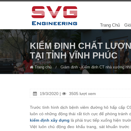
Trang Chủ
Giớ
KIỂM ĐỊNH CHẤT LƯỢN
TẠI TỈNH VĨNH PHÚC
Trang chủ
Giám định - Kiểm định CT nhà xưởng nh
19/3/2020 |
3505 lượt xem
Trước tình hình dịch bệnh viêm đường hô hấp cấp CO
luôn có những động thái rất tích cực để phòng tránh d
kiểm định xây dựng
là phải trực tiếp xuống hiện trườ
Việt luôn chủ động đeo khẩu trang, sát khuẩn trước