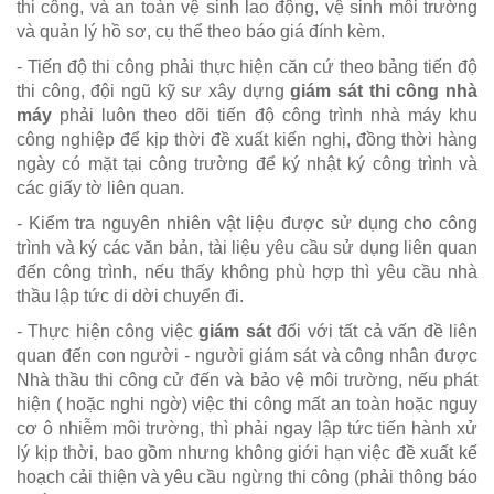
thi công, và an toàn vệ sinh lao động, vệ sinh môi trường
và quản lý hồ sơ, cụ thể theo báo giá đính kèm.
- Tiến độ thi công phải thực hiện căn cứ theo bảng tiến độ
thi công, đội ngũ kỹ sư xây dựng
giám sát thi công nhà
máy
phải luôn theo dõi tiến độ công trình nhà máy khu
công nghiệp để kịp thời đề xuất kiến nghị, đồng thời hàng
ngày có mặt tại công trường để ký nhật ký công trình và
các giấy tờ liên quan.
- Kiểm tra nguyên nhiên vật liệu được sử dụng cho công
trình và ký các văn bản, tài liệu yêu cầu sử dụng liên quan
đến công trình, nếu thấy không phù hợp thì yêu cầu nhà
thầu lập tức di dời chuyển đi.
- Thực hiện công việc
giám sát
đối với tất cả vấn đề liên
quan đến con người - người giám sát và công nhân được
Nhà thầu thi công cử đến và bảo vệ môi trường, nếu phát
hiện ( hoặc nghi ngờ) việc thi công mất an toàn hoặc nguy
cơ ô nhiễm môi trường, thì phải ngay lập tức tiến hành xử
lý kịp thời, bao gồm nhưng không giới hạn việc đề xuất kế
hoạch cải thiện và yêu cầu ngừng thi công (phải thông báo