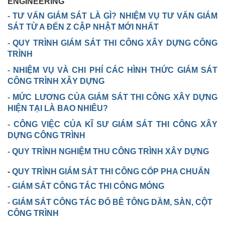
ENGINEERING
-
TƯ VẤN GIÁM SÁT LÀ GÌ? NHIỆM VỤ TƯ VẤN GIÁM
SÁT TỪ A ĐẾN Z CẬP NHẬT MỚI NHẤT
-
QUY TRÌNH GIÁM SÁT THI CÔNG XÂY DỰNG CÔNG
TRÌNH
-
NHIỆM VỤ VÀ CHI PHÍ CÁC HÌNH THỨC GIÁM SÁT
CÔNG TRÌNH XÂY DỰNG
-
MỨC LƯƠNG CỦA GIÁM SÁT THI CÔNG XÂY DỰNG
HIỆN TẠI LÀ BAO NHIÊU?
-
CÔNG VIỆC CỦA KĨ SƯ GIÁM SÁT THI CÔNG XÂY
DỰNG CÔNG TRÌNH
-
QUY TRÌNH NGHIỆM THU CÔNG TRÌNH XÂY DỰNG
-
QUY TRÌNH GIÁM SÁT THI CÔNG CỐP PHA CHUẨN
-
GIÁM SÁT CÔNG TÁC THI CÔNG MÓNG
-
GIÁM SÁT CÔNG TÁC ĐỔ BÊ TÔNG DẦM, SÀN, CỘT
CÔNG TRÌNH