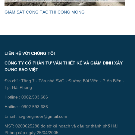
GIÁM SÁT CÔNG TÁC THI CÔNG MÓNG
LIÊN HỆ VỚI CHÚNG TÔI
CÔNG TY CỔ PHẦN TƯ VẤN THIẾT KẾ VÀ GIÁM ĐỊNH XÂY
DỰNG SAO VIỆT
Địa chỉ : Tầng 7 - Tòa nhà SVG - Đường Bùi Viện - P. An Biên -
Tp. Hải Phòng
Hotline : 0902.593.686
Hotline : 0902.593.686
Email : svg.engineer@gmail.com
MST: 0200625288 do sở kế hoạch và đầu tư thành phố Hải
Phòng cấp ngày 25/04/2005