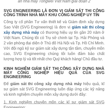
án nhà máy Tongwei Việt Nam giai đoạn 2
SVG ENGINEERING LÀ ĐƠN VỊ GIÁM SÁT THI CÔNG
CÔNG TRÌNH NHÀ MÁY KHU CÔNG NGHIỆP UY TÍN
Công ty cổ phần Tư vấn thiết kế và Giám định xây dựng
Sao Việt (SVG Engineering) là đơn vị
giám sát thi công
xây dựng nhà máy
có thương hiệu uy tín gần 20 năm ở
Việt Nam. Chúng tôi có Trụ sở chinh tại Tp. Hải Phòng và
2 văn phòng đại diện ở Thủ đô Hà Nội và Tp. Hồ Chí Minh.
Với đội ngũ kỹ sư giám sát xây dựng tận tâm, chuyên môn
cao, SVG Engineering chúng tôi luôn đảm bảo chất
lượng hợp lý và tốt nhất cho Quý khách hàng/ Chủ đầu tư.
KINH NGHIỆM GIÁM SÁT THI CÔNG XÂY DỰNG NHÀ
MÁY CÔNG NGHIỆP HIỆU QUẢ CỦA SVG
ENGINEERING
Để
giám sát thi công xây dựng nhà máy
hiệu quả, kĩ
sư giám sát SVG Engineering luôn đáp ứng các kỹ năng
và kinh nghiệm chuyên môn xây dựng dưới đây:
1. Kinh nghiệm chuyên môn các kĩ sư giám sát SVG
Engineering: