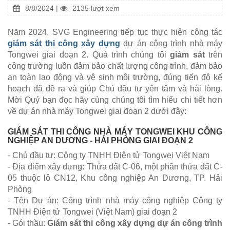
8/8/2024 |
2135 lượt xem
Năm 2024, SVG Engineering tiếp tục thực hiện công tác
giám sát thi công xây dựng
dự án công trình nhà máy
Tongwei giai đoạn 2. Quá trình chúng tôi
giám sát
trên
công trường luôn đảm bảo chất lượng công trình, đảm bảo
an toàn lao động và vệ sinh môi trường, đúng tiến độ kế
hoạch đã đề ra và giúp Chủ đầu tư yên tâm và hài lòng.
Mời Quý bạn đọc hãy cùng chúng tôi tìm hiểu chi tiết hơn
về dự án nhà máy Tongwei giai đoạn 2 dưới đây:
GIÁM SÁT THI CÔNG NHÀ MÁY TONGWEI KHU CÔNG
NGHIỆP AN DƯƠNG - HẢI PHÒNG GIAI ĐOẠN 2
- Chủ đầu tư: Công ty TNHH Điện tử Tongwei Việt Nam
- Địa điểm xây dựng: Thửa đất C-06, một phần thửa đất C-
05 thuộc lô CN12, Khu công nghiệp An Dương, TP. Hải
Phòng
- Tên Dự án: Công trình nhà máy công nghiệp Công ty
TNHH Điện tử Tongwei (Việt Nam) giai đoạn 2
- Gói thầu:
Giám sát thi công xây dựng dự án công trình