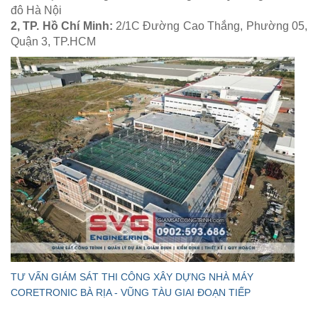
đô Hà Nội
2, TP. Hồ Chí Minh:
2/1C Đường Cao Thắng, Phường 05,
Quận 3, TP.HCM
TƯ VẤN GIÁM SÁT THI CÔNG XÂY DỰNG NHÀ MÁY
CORETRONIC BÀ RỊA - VŨNG TÀU GIAI ĐOẠN TIẾP