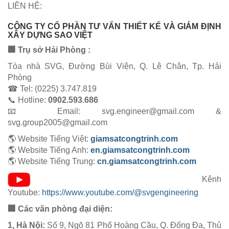
LIÊN HỆ:
CÔNG TY CỔ PHẦN TƯ VẤN THIẾT KẾ VÀ GIÁM ĐỊNH
XÂY DỰNG SAO VIỆT
🏢 Trụ sở Hải Phòng :
Tòa nhà SVG, Đường Bùi Viện, Q. Lê Chân, Tp. Hải
Phòng
☎ Tel: (0225) 3.747.819
📞 Hotline:
0902.593.686
📧 Email: svg.engineer@gmail.com &
svg.group2005@gmail.com
🌎 Website Tiếng Việt:
giamsatcongtrinh.com
🌎 Website Tiếng Anh:
en.giamsatcongtrinh.com
🌎 Website Tiếng Trung:
cn.giamsatcongtrinh.com
Kênh
Youtube:
https://www.youtube.com/@svgengineering
🏢 Các văn phòng đại diện:
1, Hà Nội:
Số 9, Ngõ 81 Phố Hoàng Cầu, Q. Đống Đa, Thủ