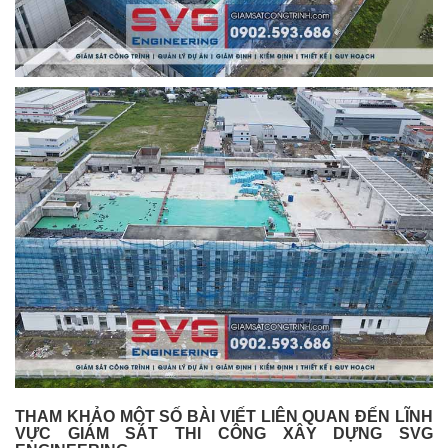
THAM KHẢO MỘT SỐ BÀI VIẾT LIÊN QUAN ĐẾN LĨNH
VỰC GIÁM SÁT THI CÔNG XÂY DỰNG SVG